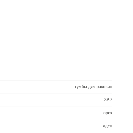
тумбы для раковин
39.7
орех
лдсп