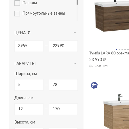
пеналы
прямоугольные ванны
смесители
ЦЕНА, ₽
тумбы для раковин
унитазы-компакты
—
Тумба LARA 80 орех т
23 990
₽
ГАБАРИТЫ
Сравнить
Ширина, см
—
Длина, см
—
Высота, см