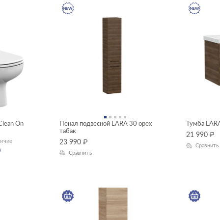
Clean On
Пенал подвесной LARA 30 орех
Тумба LARA
табак
21 990
₽
личие
23 990
₽
Сравнить
Сравнить