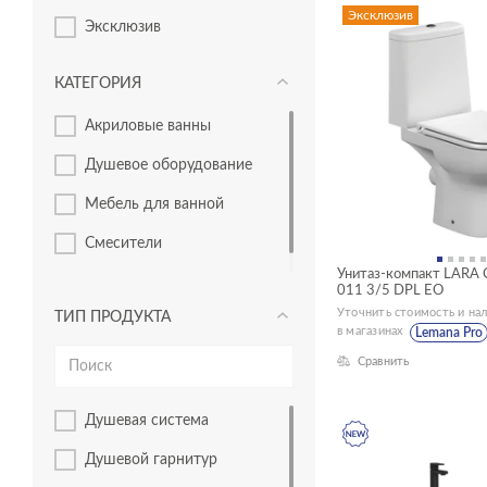
Эксклюзив
эксклюзив
КАТЕГОРИЯ
акриловые ванны
душевое оборудование
мебель для ванной
смесители
Унитаз-компакт LARA 
унитазы, биде, писсуары
011 3/5 DPL EO
Уточнить стоимость и на
ТИП ПРОДУКТА
в магазинах
Lemana Pro
Сравнить
душевая система
душевой гарнитур