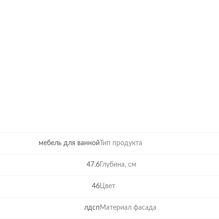
мебель для ванной
Тип продукта
47.6
Глубина, см
46
Цвет
лдсп
Материал фасада