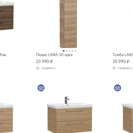
абак
Пенал LARA 30 орех
Тумба LARA
23 990
₽
10 990
₽
Сравнить
Сравнить