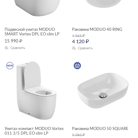
раковины и пьедесталы
смесители
унитазы, биде, писсуары
Подвесной унитаз MODUO
Раковина MODUO 40 RING
ТИП ПРОДУКТА
SMART Vortex DPL EO slim LP
4 565
₽
15 990
₽
4 120
₽
Сравнить
Сравнить
душевая система
зеркала-шкафчики
модули для тумбы
модули для шкафчиков
пеналы
ЦЕНА, ₽
раковины мебельные
Унитаз-компакт MODUO Vortex
Раковина MODUO 50 SQUARE
раковины на столешницу
—
011 3/5 DPL EO slim LP
5 582
₽