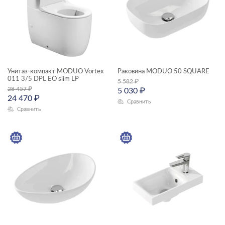
модули для тумбы
модули для шкафчиков
пеналы
ЦЕНА, ₽
раковины мебельные
Унитаз-компакт MODUO Vortex
Раковина MODUO 50 SQUARE
раковины на столешницу
—
011 3/5 DPL EO slim LP
5 582
₽
28 457
₽
раковины подвесные
5 030
₽
24 470
₽
Сравнить
ГАБАРИТЫ
смесители
Сравнить
Ширина, см
столешницы
—
тумбы для раковин
унитазы подвесные
Длина, см
унитазы-компакты
—
шкафчики
Высота, см