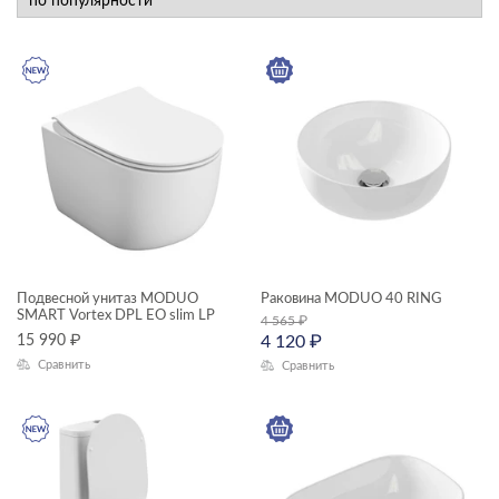
новинка
КАТЕГОРИЯ
душевое оборудование
мебель для ванной
раковины и пьедесталы
смесители
унитазы, биде, писсуары
Подвесной унитаз MODUO
Раковина MODUO 40 RING
ТИП ПРОДУКТА
SMART Vortex DPL EO slim LP
4 565
₽
15 990
₽
4 120
₽
Сравнить
Сравнить
душевая система
зеркала-шкафчики