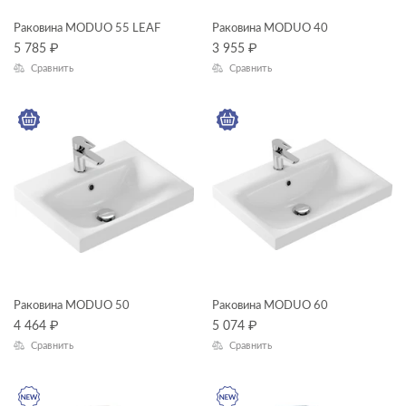
—
Раковина MODUO 55 LEAF
Раковина MODUO 40
Глубина, см
5 785
₽
3 955
₽
Сравнить
Сравнить
—
ЦВЕТ
КОЛЛЕКЦИЯ
MODUO
Раковина MODUO 50
Раковина MODUO 60
4 464
₽
5 074
₽
Сравнить
Сравнить