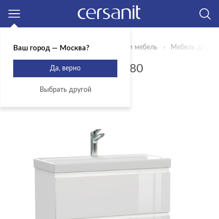
Москва
Главная
Продукты
Сантехника и мебель
Мебель для ва
Ваш город — Москва?
ТУМБА MODUO SLIM 80
Да, верно
Артикул: SZ-MOD-MO80Sl/Wh
Выбрать другой