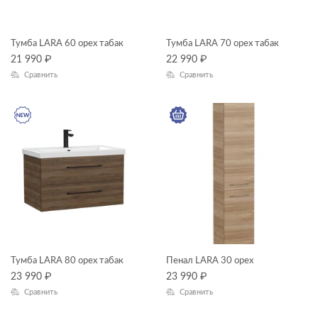
смесители
ЦЕНА, ₽
тумбы для раковин
Тумба LARA 60 орех табак
Тумба LARA 70 орех табак
унитазы-компакты
21 990
₽
—
22 990
₽
Сравнить
Сравнить
ГАБАРИТЫ
Ширина, см
—
Длина, см
—
Высота, см
Тумба LARA 80 орех табак
Пенал LARA 30 орех
—
23 990
₽
23 990
₽
Сравнить
Сравнить
Глубина, см