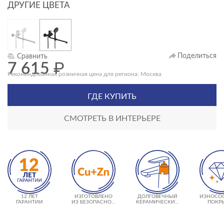
ДРУГИЕ ЦВЕТА
Поделиться
Сравнить
7 615
₽
Рекомендованная розничная цена для региона: Москва
ГДЕ КУПИТЬ
СМОТРЕТЬ В ИНТЕРЬЕРЕ
12 ЛЕТ
ИЗГОТОВЛЕНО
ДОЛГОВЕЧНЫЙ
ИЗНОСО
ГАРАНТИИ
ИЗ БЕЗОПАСНОЙ
КЕРАМИЧЕСКИЙ
ПОКР
ЛАТУНИ
КАРТРИДЖ 500
000 ЦИКЛОВ
ИСПОЛЬЗОВАНИЯ