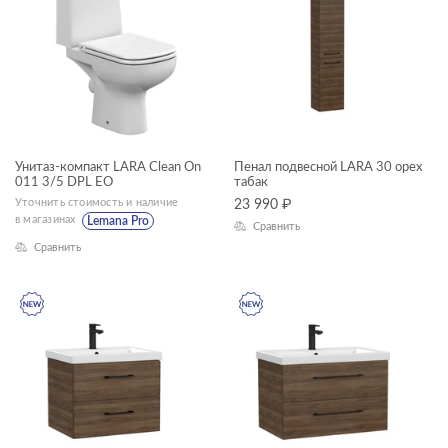
КАТЕГОРИЯ
акриловые ванны
душевое оборудование
мебель для ванной
смесители
Унитаз-компакт LARA Clean On
Пенал подвесной LARA 30 орех
011 3/5 DPL EO
табак
унитазы, биде, писсуары
Уточнить стоимость и наличие
23 990
₽
ТИП ПРОДУКТА
в магазинах
Lemana Pro
Сравнить
Сравнить
душевая система
душевой гарнитур
пеналы
прямоугольные ванны