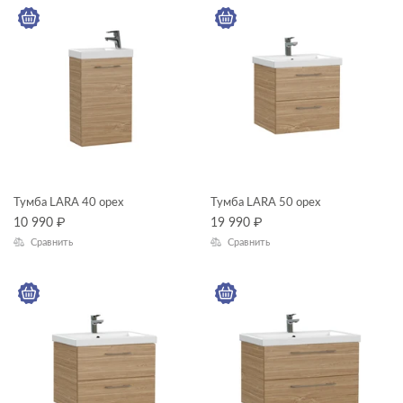
—
ЦВЕТ
КОЛЛЕКЦИЯ
LARA
Тумба LARA 40 орех
Тумба LARA 50 орех
10 990
₽
19 990
₽
Сравнить
Сравнить