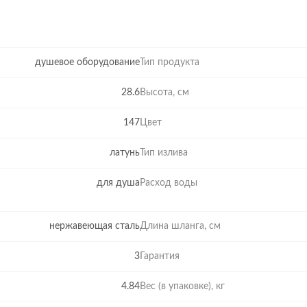
душевое оборудование
Тип продукта
28.6
Высота, см
147
Цвет
латунь
Тип излива
для душа
Расход воды
нержавеющая сталь
Длина шланга, см
3
Гарантия
4.84
Вес (в упаковке), кг