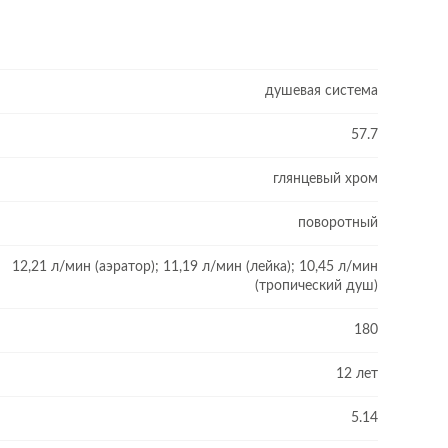
душевая система
57.7
глянцевый хром
поворотный
12,21 л/мин (аэратор); 11,19 л/мин (лейка); 10,45 л/мин
(тропический душ)
180
12 лет
5.14