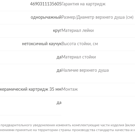
4690311135605
Гарантия на картридж
однорычажный
Размер/Диаметр верхнего душа (см)
круг
Материал лейки
нетоксичный каучук
Высота стойки, см
да
Материал стойки
да
Наличие верхнего душа
керамический картридж 35 мм
Монтаж
да
з предварительного уведомления изменять комплектующие части изделия (вклю
менениями принятые на территории страны производства стандарты качества и