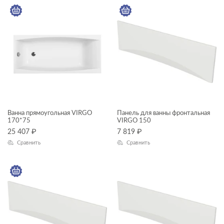
—
ГАБАРИТЫ
Ширина, см
—
Длина, см
—
Ванна прямоугольная VIRGO
Панель для ванны фронтальная
170*75
VIRGO 150
25 407
₽
7 819
₽
Высота, см
Сравнить
Сравнить
—
Глубина, см
—