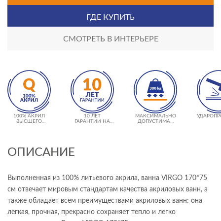
ГДЕ КУПИТЬ
СМОТРЕТЬ В ИНТЕРЬЕРЕ
100% АКРИЛ
10 ЛЕТ
МАКСИМАЛЬНО
УДАРОПР
ВЫСШЕГО
ГАРАНТИИ НА
ДОПУСТИМАЯ
КАЧЕСТВА
ВАННУ
НАГРУЗКА 300 КГ
ОПИСАНИЕ
Выполненная из 100% литьевого акрила, ванна VIRGO 170*75
см отвечает мировым стандартам качества акриловых ванн, а
также обладает всем преимуществами акриловых ванн: она
легкая, прочная, прекрасно сохраняет тепло и легко