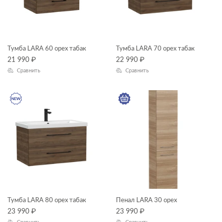
прямоугольные ванны
смесители
ЦЕНА, ₽
тумбы для раковин
Тумба LARA 60 орех табак
Тумба LARA 70 орех табак
унитазы-компакты
21 990
₽
—
22 990
₽
Сравнить
Сравнить
ГАБАРИТЫ
Ширина, см
—
Длина, см
—
Высота, см
Тумба LARA 80 орех табак
Пенал LARA 30 орех
—
23 990
₽
23 990
₽