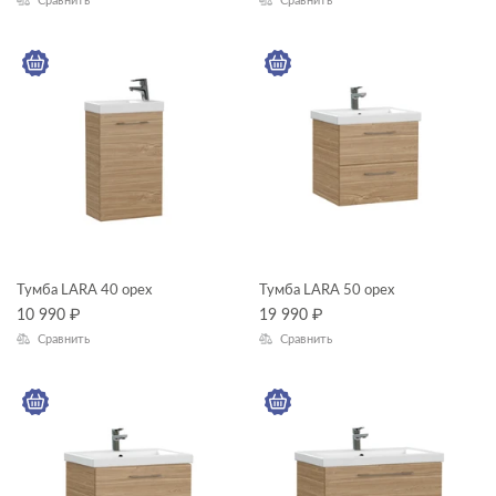
Сравнить
Сравнить
Глубина, см
—
ЦВЕТ
КОЛЛЕКЦИЯ
LARA
Тумба LARA 40 орех
Тумба LARA 50 орех
10 990
₽
19 990
₽
Сравнить
Сравнить