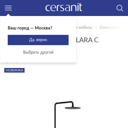
Москва
Главная
Продукты
Сантехника и мебель
Смесители для
Ваш город — Москва?
ДУШЕВАЯ СИСТЕМА LARA С
Да, верно
ИЗЛИВОМ ЧЕРНЫЙ
Выбрать другой
Артикул: A68144
НОВИНКА