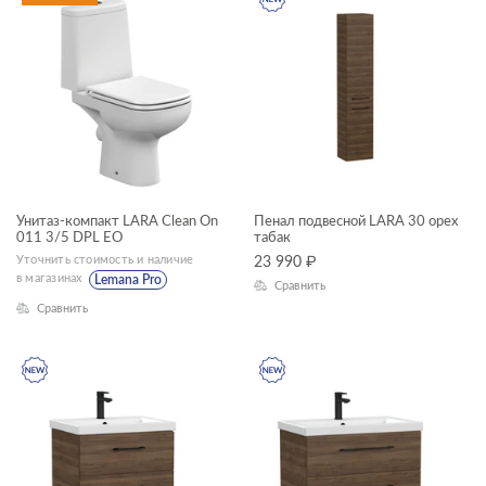
КАТЕГОРИЯ
акриловые ванны
душевое оборудование
мебель для ванной
смесители
Унитаз-компакт LARA Clean On
Пенал подвесной LARA 30 орех
011 3/5 DPL EO
табак
унитазы, биде, писсуары
Уточнить стоимость и наличие
23 990
₽
ТИП ПРОДУКТА
в магазинах
Lemana Pro
Сравнить
Сравнить
душевая система
душевой гарнитур
пеналы