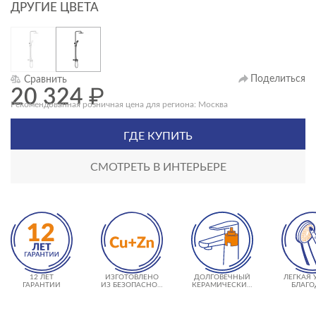
ДРУГИЕ ЦВЕТА
Поделиться
Сравнить
20 324
₽
Рекомендованная розничная цена для региона: Москва
ГДЕ КУПИТЬ
СМОТРЕТЬ В ИНТЕРЬЕРЕ
12 ЛЕТ
ИЗГОТОВЛЕНО
ДОЛГОВЕЧНЫЙ
ЛЕГКАЯ 
ГАРАНТИИ
ИЗ БЕЗОПАСНОЙ
КЕРАМИЧЕСКИЙ
БЛАГО
ЛАТУНИ
КАРТРИДЖ 500
ТЕХНО
000 ЦИКЛОВ
CERSANI
ИСПОЛЬЗОВАНИЯ
CLE