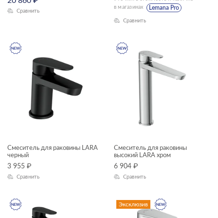
20 860
₽
в магазинах
Lemana Pro
Сравнить
Сравнить
Смеситель для раковины LARA
Смеситель для раковины
черный
высокий LARA хром
3 955
₽
6 904
₽
Сравнить
Сравнить
Эксклюзив