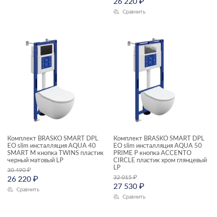
26 220
₽
Сравнить
Комплект BRASKO SMART DPL
Комплект BRASKO SMART DPL
EO slim инсталляция AQUA 40
EO slim инсталляция AQUA 50
SMART M кнопка TWINS пластик
PRIME P кнопка ACCENTO
черный матовый LP
CIRCLE пластик хром глянцевый
LP
30 490
₽
32 015
₽
26 220
₽
27 530
₽
Сравнить
Сравнить