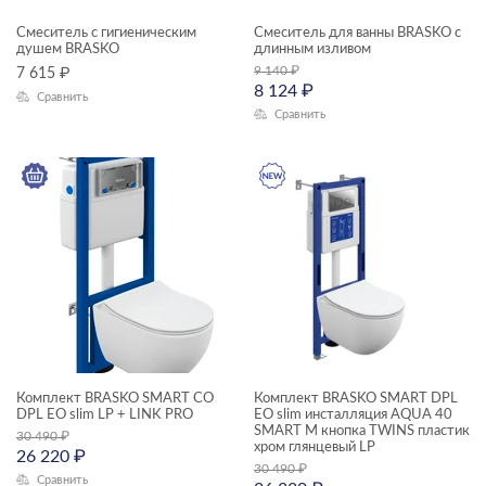
Смеситель с гигиеническим
Смеситель для ванны BRASKO с
душем BRASKO
длинным изливом
9 140
₽
7 615
₽
8 124
₽
Сравнить
Сравнить
Комплект BRASKO SMART CO
Комплект BRASKO SMART DPL
DPL EO slim LP + LINK PRO
EO slim инсталляция AQUA 40
SMART M кнопка TWINS пластик
30 490
₽
хром глянцевый LP
26 220
₽
30 490
₽
Сравнить