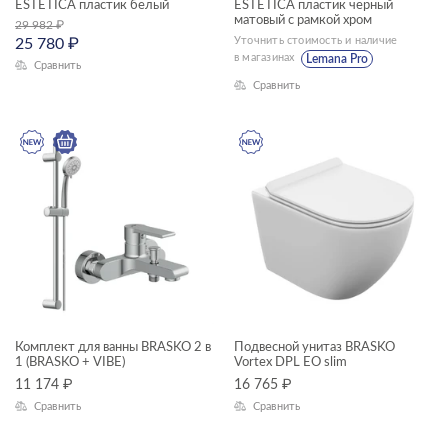
ESTETICA пластик белый
ESTETICA пластик черный
Ширина, см
матовый с рамкой хром
29 982
₽
Уточнить стоимость и наличие
25 780
₽
—
в магазинах
Lemana Pro
Сравнить
Сравнить
Длина, см
—
Высота, см
—
Глубина, см
—
Комплект для ванны BRASKO 2 в
Подвесной унитаз BRASKO
1 (BRASKO + VIBE)
Vortex DPL EO slim
ЦВЕТ
11 174
₽
16 765
₽
Сравнить
Сравнить