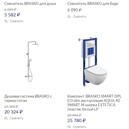
Смеситель BRASKO для душа
Смеситель BRASKO для биде
6 599
₽
6 090
₽
5 582
₽
Сравнить
Сравнить
Душевая система BRASKO с
Комплект BRASKO SMART DPL
термостатом
EO slim инсталляция AQUA 40
SMART M кнопка ESTETICA
24 390
₽
пластик белый LP
20 324
₽
29 982
₽
Сравнить
25 780
₽
Сравнить