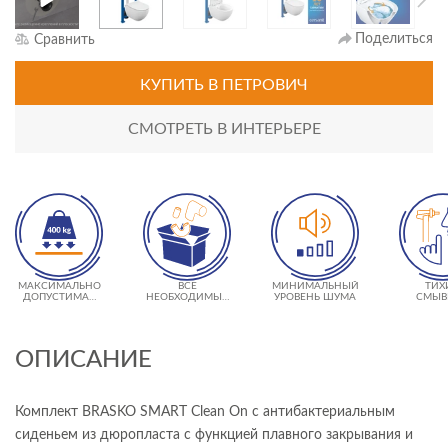
Поделиться
Сравнить
КУПИТЬ
В ПЕТРОВИЧ
СМОТРЕТЬ В ИНТЕРЬЕРЕ
МАКСИМАЛЬНО
ВСЕ
МИНИМАЛЬНЫЙ
ТИХ
ДОПУСТИМАЯ
НЕОБХОДИМЫЕ
УРОВЕНЬ ШУМА
СМЫВ
НАГРУЗКА 400 КГ
КРЕПЛЕНИЯ В
КЛА
КОМПЛЕКТЕ
ОПИСАНИЕ
Комплект BRASKO SMART Clean On с антибактериальным
сиденьем из дюропласта с функцией плавного закрывания и