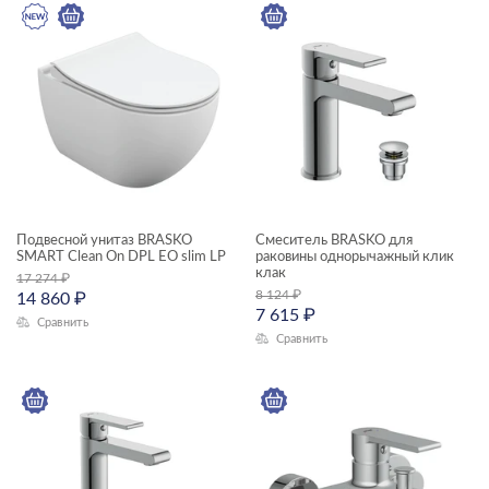
КОЛЛЕКЦИЯ
BRASKO
Подвесной унитаз BRASKO
Смеситель BRASKO для
SMART Clean On DPL EO slim LP
раковины однорычажный клик
клак
17 274
₽
8 124
₽
14 860
₽
7 615
₽
Сравнить
Сравнить