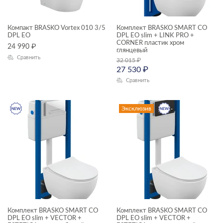
Комплекты смесителей
смесители
Компакт BRASKO Vortex 010 3/5
Комплект BRASKO SMART CO
DPL EO
DPL EO slim + LINK PRO +
унитазы, биде, писсуары
CORNER пластик хром
24 990
₽
глянцевый
ТИП ПРОДУКТА
Сравнить
32 015
₽
27 530
₽
душевая система
Сравнить
комплекты (готовые решения)
смесители
Эксклюзив
унитазы подвесные
унитазы-компакты
ЦЕНА, ₽
—
Комплект BRASKO SMART CO
Комплект BRASKO SMART CO
ГАБАРИТЫ
DPL EO slim + VECTOR +
DPL EO slim + VECTOR +