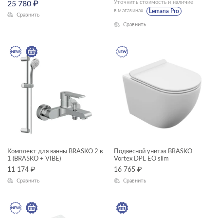
Уточнить стоимость и наличие
25 780
₽
—
в магазинах
Lemana Pro
Сравнить
Сравнить
Длина, см
—
Высота, см
—
Глубина, см
—
Комплект для ванны BRASKO 2 в
Подвесной унитаз BRASKO
1 (BRASKO + VIBE)
Vortex DPL EO slim
ЦВЕТ
11 174
₽
16 765
₽
Сравнить
Сравнить
КОЛЛЕКЦИЯ