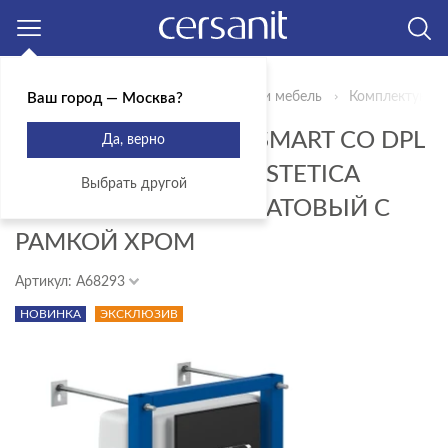
Москва
Главная
Продукты
Сантехника и мебель
Комплектующи
Ваш город — Москва?
КОМПЛЕКТ BRASKO SMART CO DPL
Да, верно
EO SLIM + VECTOR + ESTETICA
Выбрать другой
ПЛАСТИК ЧЕРНЫЙ МАТОВЫЙ С
РАМКОЙ ХРОМ
Артикул: A68293
НОВИНКА
ЭКСКЛЮЗИВ