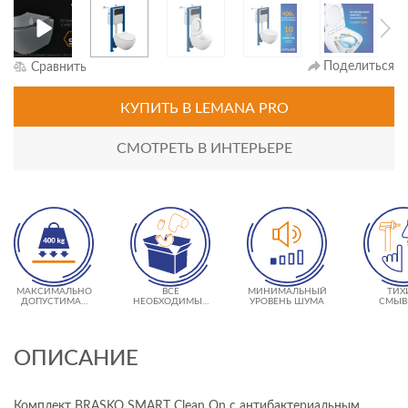
Поделиться
Сравнить
КУПИТЬ
В LEMANA PRO
СМОТРЕТЬ В ИНТЕРЬЕРЕ
МАКСИМАЛЬНО
ВСЕ
МИНИМАЛЬНЫЙ
ТИХ
ДОПУСТИМАЯ
НЕОБХОДИМЫЕ
УРОВЕНЬ ШУМА
СМЫВ
НАГРУЗКА 400 КГ
КРЕПЛЕНИЯ В
КЛА
КОМПЛЕКТЕ
ОПИСАНИЕ
Комплект BRASKO SMART Clean On с антибактериальным