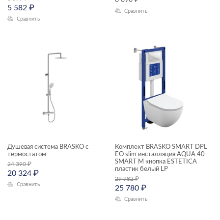
6 090
₽
5 582
₽
Сравнить
Сравнить
Душевая система BRASKO с
Комплект BRASKO SMART DPL
термостатом
EO slim инсталляция AQUA 40
SMART M кнопка ESTETICA
24 390
₽
пластик белый LP
20 324
₽
29 982
₽
Сравнить
25 780
₽
Сравнить