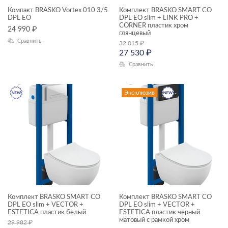
смесители
Компакт BRASKO Vortex 010 3/5
Комплект BRASKO SMART CO
DPL EO
DPL EO slim + LINK PRO +
унитазы, биде, писсуары
CORNER пластик хром
24 990
₽
глянцевый
ТИП ПРОДУКТА
Сравнить
32 015
₽
27 530
₽
душевая система
Сравнить
комплекты (готовые решения)
смесители
Эксклюзив
унитазы подвесные
унитазы-компакты
ЦЕНА, ₽
—
Комплект BRASKO SMART CO
Комплект BRASKO SMART CO
ГАБАРИТЫ
DPL EO slim + VECTOR +
DPL EO slim + VECTOR +
ESTETICA пластик белый
ESTETICA пластик черный
Ширина, см
матовый с рамкой хром
29 982
₽