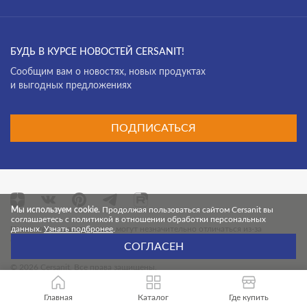
БУДЬ В КУРСЕ НОВОСТЕЙ CERSANIT!
Cообщим вам о новостях, новых продуктах
и выгодных предложениях
ПОДПИСАТЬСЯ
Мы используем cookie.
Продолжая пользоваться сайтом Cersanit вы
соглашаетесь с политикой в отношении обработки персональных
Цвет и текстура продуктов могут незначительно отличаться из-за
данных.
Узнать подбронее
.
особенностей цветопередачи монитора.
СОГЛАСЕН
© 2026 Cersanit. Все права защищены.
Главная
Каталог
Где купить