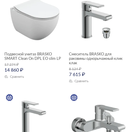
BRASKO
Подвесной унитаз BRASKO
Смеситель BRASKO для
SMART Clean On DPL EO slim LP
раковины однорычажный клик
клак
17 274
₽
8 124
₽
14 860
₽
7 615
₽
Сравнить
Сравнить