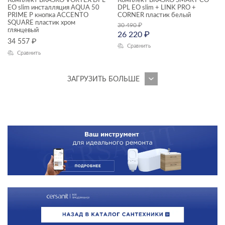
Комплект BRASKO VORTEX DPL
Комплект BRASKO SMART CO
EO slim инсталляция AQUA 50
DPL EO slim + LINK PRO +
PRIME P кнопка ACCENTO
CORNER пластик белый
SQUARE пластик хром
30 490
₽
глянцевый
26 220
₽
34 557
₽
Сравнить
Сравнить
ЗАГРУЗИТЬ БОЛЬШЕ