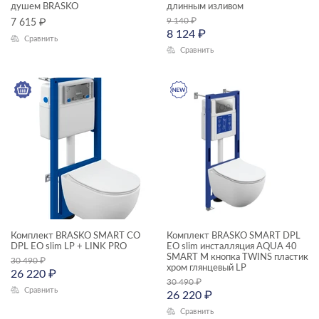
душем BRASKO
длинным изливом
9 140
₽
7 615
₽
8 124
₽
Сравнить
Сравнить
Комплект BRASKO SMART CO
Комплект BRASKO SMART DPL
DPL EO slim LP + LINK PRO
EO slim инсталляция AQUA 40
SMART M кнопка TWINS пластик
30 490
₽
хром глянцевый LP
26 220
₽
30 490
₽
Сравнить
26 220
₽
Сравнить