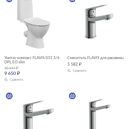
—
ГАБАРИТЫ
Ширина, см
—
Длина, см
Унитаз-компакт FLAVIS 031 3/6
Смеситель FLAVIS для раковины
DPL EO slim
5 582
₽
—
10 157
₽
Сравнить
9 650
₽
Высота, см
Сравнить
—
ЦВЕТ