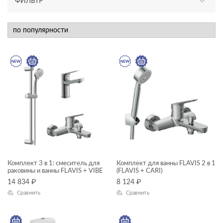
ФИЛЬТР
АССОРТИМЕНТ
новинка
КАТЕГОРИЯ
Комплекты смесителей
смесители
унитазы, биде, писсуары
ТИП ПРОДУКТА
смесители
Комплект 3 в 1: смеситель для
Комплект для ванны FLAVIS 2 в 1
раковины и ванны FLAVIS + VIBE
(FLAVIS + CARI)
унитазы-компакты
14 834
₽
8 124
₽
Сравнить
Сравнить
ЦЕНА, ₽