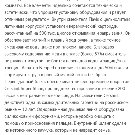
комнаты. Все элементы идеально сочетаются технически и
эстетически, что упрощает установку оборудования и радует
отличным результатом. Внутри смесителя Flavis с цельнолитым
латунным корпусом установлен керамический картридж,
рассчитанный на 500 тыс. циклов открывания и закрывания. Он
обеспечивает мягкий и плавный ход ручки, а также точное
смешивание воды даже при плохом напоре. Благодаря
высокому содержанию меди в сплаве (более 57%) смеситель
не ржавеет изнутри, не боится перепадов воды и защищён от
трещин. Аэратор Neoperl позволяет экономить до 50% воды и
формирует струю в ровный мягкий поток без брызг.
Первозданный блеск обеспечивает никель-хромовое покрытие
Cersanit Super Shine, прошедшее тестирование в течение 200
часов в нейтрально-солевой среде. На смесители Cersanit
действует одна из самых длительных гарантий на российском
рынке — 12 лет. Однорежимная душевая лейка оборудована
силиконовыми форсунками, которые удобно очищать с
помощью прикосновения пальцев. Внутренний шланг сделан
из нетоксичного каучука, который не навредит семье.