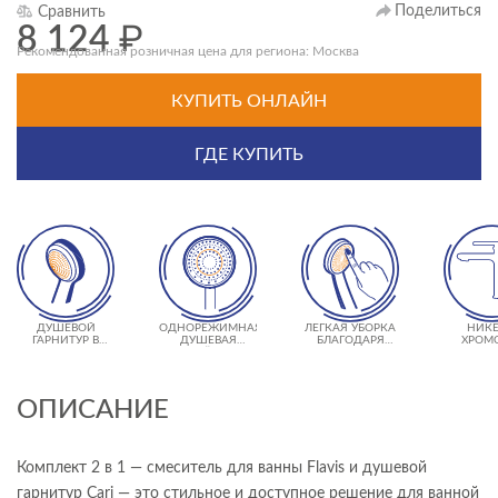
Поделиться
Сравнить
8 124
₽
Рекомендованная розничная цена для региона: Москва
КУПИТЬ ОНЛАЙН
ГДЕ КУПИТЬ
ДУШЕВОЙ
ОДНОРЕЖИМНАЯ
ЛЕГКАЯ УБОРКА
НИКЕ
ГАРНИТУР В
ДУШЕВАЯ
БЛАГОДАРЯ
ХРОМ
КОМПЛЕКТЕ
ЛЕЙКА
ТЕХНОЛОГИИ
ПОКР
CERSANIT EASY
CERSANI
CLEAN
SHI
ОПИСАНИЕ
Комплект 2 в 1 — смеситель для ванны Flavis и душевой
гарнитур Cari — это стильное и доступное решение для ванной