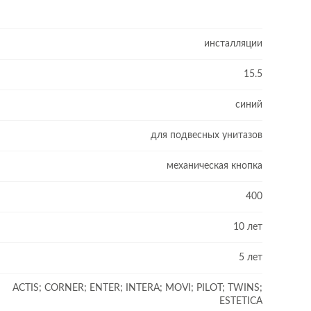
инсталляции
15.5
синий
для подвесных унитазов
механическая кнопка
400
10 лет
5 лет
ACTIS; CORNER; ENTER; INTERA; MOVI; PILOT; TWINS;
ESTETICA