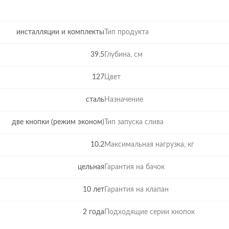
инсталляции и комплекты
Тип продукта
39.5
Глубина, см
127
Цвет
сталь
Назначение
две кнопки (режим эконом)
Тип запуска слива
10.2
Максимальная нагрузка, кг
цельная
Гарантия на бачок
10 лет
Гарантия на клапан
2 года
Подходящие серии кнопок