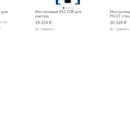
 для
Инсталляция VECTOR для
Инсталляц
унитаза
PILOT стек
личие
14 224
₽
20 324
₽
Сравнить
Сравнить