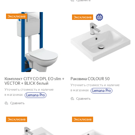
унитазы-компакты
Сравнить
Высота, см
Эксклюзив
Эксклюзив
—
Глубина, см
—
ЦВЕТ
Комплект CITY CO DPL EO slim +
Раковина COLOUR 50
VECTOR + BLICK белый
Уточнить стоимость и наличие
Уточнить стоимость и наличие
в магазинах
Lemana Pro
КОЛЛЕКЦИЯ
в магазинах
Lemana Pro
Сравнить
Сравнить
Эксклюзив
Эксклюзив
BLICK
BRASKO