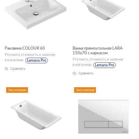
CITY
COLOUR
LARA
LINK PRO
Раковина COLOUR 60
Ванна прямоугольная LARA
MIKA
150x70 с каркасом
Уточнить стоимость и наличие
Уточнить стоимость и наличие
в магазинах
Lemana Pro
VECTOR
в магазинах
Lemana Pro
Сравнить
DELFI
Сравнить
Эксклюзив
Эксклюзив