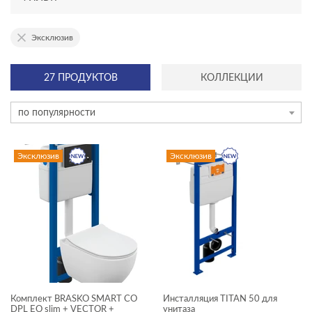
АССОРТИМЕНТ
эксклюзив
эксклюзив
27 ПРОДУКТОВ
КОЛЛЕКЦИИ
новинка
по популярности
КАТЕГОРИЯ
Эксклюзив
Эксклюзив
акриловые ванны
душевое оборудование
инсталляции и комплекты
раковины и пьедесталы
смесители
Комплект BRASKO SMART CO
Инсталляция TITAN 50 для
ТИП ПРОДУКТА
DPL EO slim + VECTOR +
унитаза
унитазы, биде, писсуары