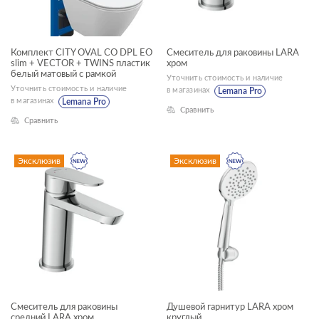
Комплект CITY OVAL CO DPL EO
Смеситель для раковины LARA
slim + VECTOR + TWINS пластик
хром
белый матовый с рамкой
Уточнить стоимость и наличие
Уточнить стоимость и наличие
в магазинах
Lemana Pro
в магазинах
Lemana Pro
Сравнить
Сравнить
Эксклюзив
Эксклюзив
Смеситель для раковины
Душевой гарнитур LARA хром
средний LARA хром
круглый