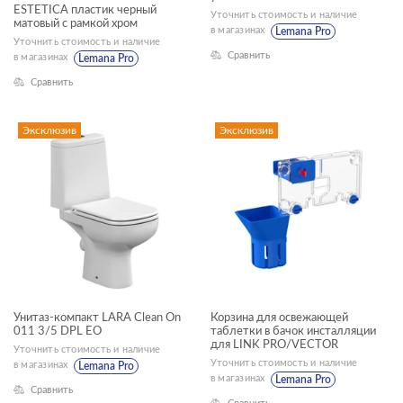
ESTETICA пластик черный
Уточнить стоимость и наличие
матовый с рамкой хром
в магазинах
Lemana Pro
Уточнить стоимость и наличие
Сравнить
в магазинах
Lemana Pro
душевой гарнитур
Сравнить
инсталляции
Эксклюзив
Эксклюзив
кнопки для инсталляций
комплекты (готовые решения)
прямоугольные ванны
ГАБАРИТЫ
раковины мебельные
Ширина, см
раковины подвесные
—
раковины с пьедесталом
Унитаз-компакт LARA Clean On
Корзина для освежающей
011 3/5 DPL EO
таблетки в бачок инсталляции
рамы для ванн
для LINK PRO/VECTOR
Длина, см
Уточнить стоимость и наличие
Уточнить стоимость и наличие
в магазинах
Lemana Pro
смесители
в магазинах
—
Lemana Pro
Сравнить