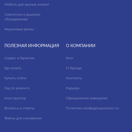
Мебель для ванных комнат
Cascada
Номерной фонд
Смесители и душевое
Castello
Санузлы
оборудование
ПРИМЕНЕНИЕ
Cherry
Балконы
Акриловые ванны
City Line
Ванная комната
ФАКТУРА ПОВЕРХНОСТИ
ПОЛЕЗНАЯ ИНФОРМАЦИЯ
О КОМПАНИИ
Classy Marble
Гостиная
Сервис и Гарантия
ТИП ПОВЕРХНОСТИ
Блог
Coastline
Кафе
Где купить
О бренде
Coliseum
Кухня
МАТЕРИАЛ
Купить online
Контакты
Colorwood
Лестницы
Гид по ремонту
Карьера
Concretehouse
Лифтовые зоны
Конструктор
Официальное извещение
Crema
Лоджии
Вопросы и ответы
Политика конфиденциальности
Daisy
Спальня
Файлы для скачивания
Deco
Террасы