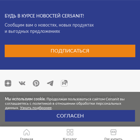
Deco mix
Фасад
Deep Calacatta
БУДЬ В КУРСЕ НОВОСТЕЙ CERSANIT!
Desert
Cообщим вам о новостях, новых продуктах
и выгодных предложениях
Effecta
Effecta jungle
ПОДПИСАТЬСЯ
Electric Mist
Energy
Exterio
Fancy Stone
Цвет и текстура продуктов могут незначительно отличаться из-за
Мы используем cookie.
Продолжая пользоваться сайтом Cersanit вы
особенностей цветопередачи монитора.
соглашаетесь с политикой в отношении обработки персональных
Finwood
данных.
Узнать подбронее
.
© 2026 Cersanit. Все права защищены.
Florentino
СОГЛАСЕН
Forta
Fresco
Главная
Каталог
Где купить