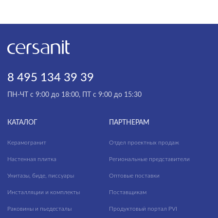
Antiquewood
Asher
Aspen
НАЗНАЧЕНИЕ
Aura
Универсальный
Avalon
8 495 134 39 39
Пол
Balance
ПН-ЧТ с 9:00 до 18:00, ПТ с 9:00 до 15:30
Стена
Beton
КАТАЛОГ
ПАРТНЕРАМ
Bonsai Tree
КОММЕРЧЕСКИЕ ПОМЕЩЕНИЯ
Boston
Керамогранит
Отдел проектных продаж
Настенная плитка
Cambio
Региональные представители
Унитазы, биде, писсуары
Оптовые поставки
Cameo
Внутренняя отделка
Инсталляции и комплекты
Поставщикам
Carina
Входные группы
Раковины и пьедесталы
Продуктовый портал PVI
Carpet
Коридор