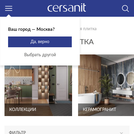
Москва
Главная
Продукты
Керамическая плитка
Ваш город — Москва?
КЕРАМИЧЕСКАЯ ПЛИТКА
Да, верно
Выбрать другой
КОЛЛЕКЦИИ
КЕРАМОГРАНИТ
ФИЛЬТР