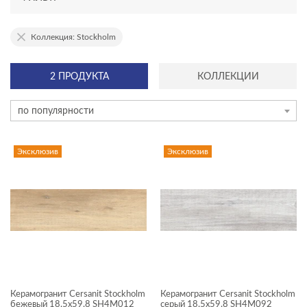
АССОРТИМЕНТ
Коллекция: Stockholm
эксклюзив
2 ПРОДУКТА
КОЛЛЕКЦИИ
новинка
по популярности
ТИП ПЛИТКИ
керамогранит
Эксклюзив
Эксклюзив
мозаика на сетке
плинтус
плитка
ступень
ЦЕНА, ₽
Керамогранит Cersanit Stockholm
Керамогранит Cersanit Stockholm
—
бежевый 18,5x59,8 SH4M012
серый 18,5x59,8 SH4M092