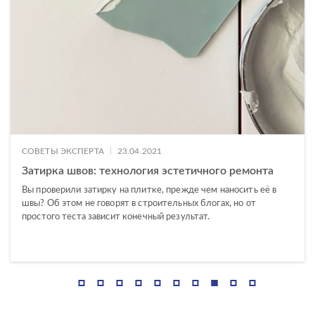
ГАБАРИТЫ
45x90
Ширина, см
60x120
—
60x60
7x60
Длина, см
—
|
СОВЕТЫ ЭКСПЕРТА
23.04.2021
ДИЗАЙН
Затирка швов: технология эстетичного ремонта
Вы проверили затирку на плитке, прежде чем наносить её в
КОЛЛЕКЦИЯ
швы? Об этом не говорят в строительных блогах, но от
простого теста зависит конечный результат.
Stockholm
Amberwood