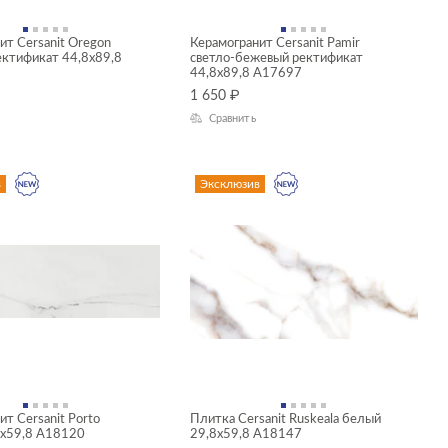
ит Cersanit Oregon
Керамогранит Cersanit Pamir
ктификат 44,8x89,8
светло-бежевый ректификат
44,8x89,8 A17697
1 650
₽
Сравнить
в
Эксклюзив
т Cersanit Porto
Плитка Cersanit Ruskeala белый
5x59,8 A18120
29,8x59,8 A18147