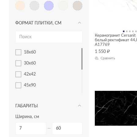
ФОРМАТ ПЛИТКИ, СМ
Керамогранит Cersanit 
белый ректификат 44,
A17769
1 550
₽
18x60
Сравнить
30x60
42x42
45x90
60x120
ГАБАРИТЫ
60x60
Ширина, см
22x90
—
30x30