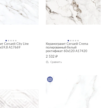
т Cersanit City Line
Керамогранит Cersanit Crema
7x59,8 A17669
полированный белый
ректификат 60x120 A17420
2 532
₽
Сравнить