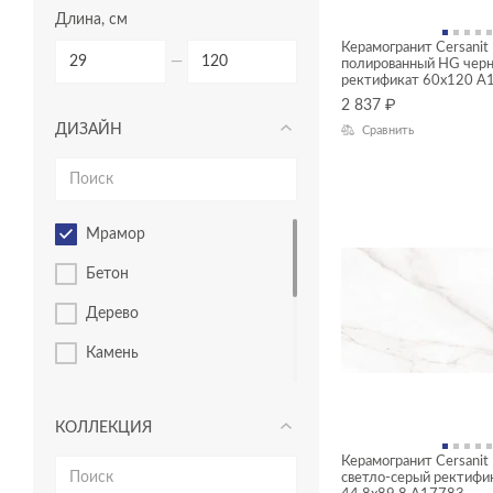
7x60
Длина, см
Керамогранит Cersanit
—
полированный HG чер
ректификат 60x120 A
2 837
₽
ДИЗАЙН
Сравнить
Мрамор
Бетон
Дерево
Камень
Металл
КОЛЛЕКЦИЯ
Моноколор
Керамогранит Cersanit
Мотивы
светло-серый ректифи