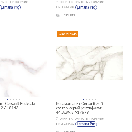
оимость и наличие
Уточнить стоимость и наличие
в магазинах
Lemana Pro
Lemana Pro
Сравнить
Эксклюзив
т Cersanit Ruskeala
Керамогранит Cersanit Soft
42 A18143
светло-серый ректификат
44,8x89,8 A17679
Уточнить стоимость и наличие
в магазинах
Lemana Pro