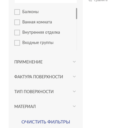
Сравнить
Tempo
Балконы
Thassos
Ванная комната
Amberwood
Внутренняя отделка
Antiquewood
Входные группы
Asher
Гостиная
Aspen
ПРИМЕНЕНИЕ
Кафе
Aura
Коридор
ФАКТУРА ПОВЕРХНОСТИ
Avalon
Кухня
Balance
ТИП ПОВЕРХНОСТИ
Лестницы
Beton
Лифтовые зоны
МАТЕРИАЛ
Bonsai Tree
Лоджии
Boston
ОЧИСТИТЬ ФИЛЬТРЫ
Санузлы