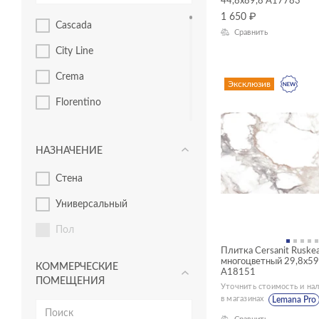
44,8x89,8 A17783
Пэчворк
1 650
₽
Cascada
Сравнить
Узоры
City Line
Crema
Эксклюзив
Florentino
Moonlight
НАЗНАЧЕНИЕ
Nero
Стена
Neve
Универсальный
Oregon
Пол
Pamir
Плитка Cersanit Ruskea
Porto
многоцветный 29,8x59
КОММЕРЧЕСКИЕ
A18151
ПОМЕЩЕНИЯ
Ruskeala
Уточнить стоимость и на
в магазинах
Lemana Pro
Soft