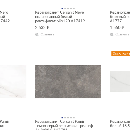
 Nero
Керамогранит Cersanit Neve
Керамогран
ный
полированный белый
бежевый ре
17442
ректификат 60x120 A17419
A17771
2 532
₽
1 550
₽
Сравнить
Сравнить
Эксклюзи
 Pamir
Керамогранит Cersanit Pamir
Керамограни
кат
темно-серый ректификат рельеф
белый 18,