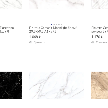
Florentino
Плитка Cersanit Moonlight белый
Плитка Cer
8x89,8
29,8x59,8 A17571
рельеф 29
1 068
₽
1 170
₽
Сравнить
Сравнить