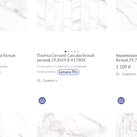
da белый
Плитка Cersanit Cascada белый
Керамограни
рельеф 29,8x59,8 A17804
белый 29,
личие
Уточнить стоимость и наличие
1 109
₽
в магазинах
Lemana Pro
Сравнить
Сравнить