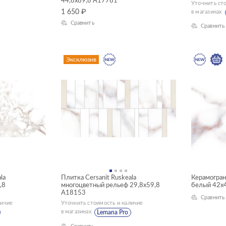
44,8x89,8 A17781
Уточнить ст
1 650
₽
в магазинах
Сравнить
Сравнить
Эксклюзив
la
Плитка Cersanit Ruskeala
Керамограни
,8
многоцветный рельеф 29,8x59,8
белый 42x
A18153
Сравнить
личие
Уточнить стоимость и наличие
в магазинах
Lemana Pro