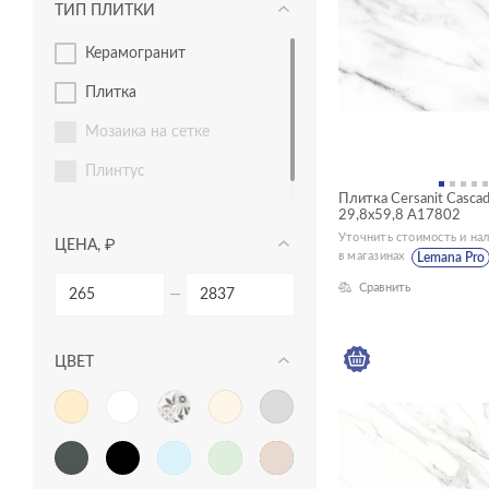
ТИП ПЛИТКИ
керамогранит
плитка
мозаика на сетке
плинтус
Плитка Cersanit Casca
ступень
29,8x59,8 A17802
Уточнить стоимость и на
ЦЕНА, ₽
в магазинах
Lemana Pro
Сравнить
—
ЦВЕТ