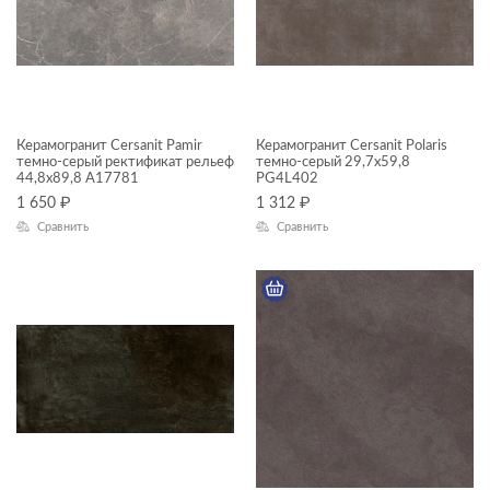
Cascada
Castello
Coastline
Infinity
Керамогранит Cersanit Pamir
Керамогранит Cersanit Polaris
НАЗНАЧЕНИЕ
Moonlight
темно-серый ректификат рельеф
темно-серый 29,7x59,8
44,8x89,8 A17781
PG4L402
Стена
Pamir
1 650
₽
1 312
₽
Сравнить
Сравнить
Универсальный
Polaris
Пол
Slate
Stonehouse
КОММЕРЧЕСКИЕ ПОМЕЩЕНИЯ
Street
Vilio
Amberwood
Балконы
Antiquewood
Ванная комната