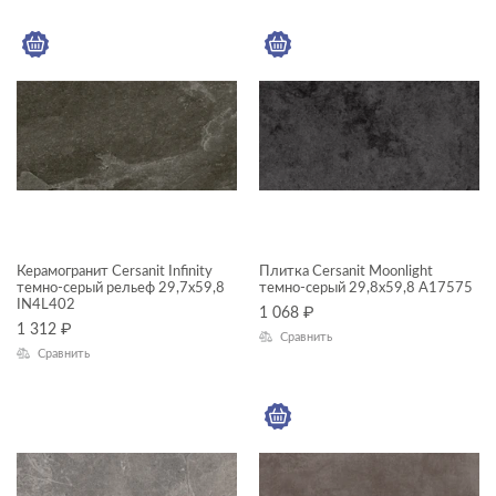
60x60
ГАБАРИТЫ
18x60
Ширина, см
22x90
—
42x42
7x60
Длина, см
—
Керамогранит Cersanit Infinity
Плитка Cersanit Moonlight
темно-серый рельеф 29,7x59,8
темно-серый 29,8x59,8 A17575
ДИЗАЙН
IN4L402
1 068
₽
1 312
₽
Сравнить
КОЛЛЕКЦИЯ
Сравнить
Cambio