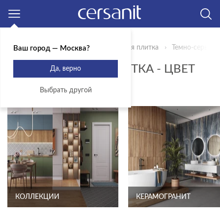
Москва
Главная
Продукты
Керамическая плитка
Темно-серый
Ваш город — Москва?
КЕРАМИЧЕСКАЯ ПЛИТКА - ЦВЕТ
Да, верно
ТЕМНО-СЕРЫЙ
Выбрать другой
КОЛЛЕКЦИИ
КЕРАМОГРАНИТ