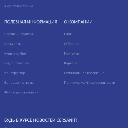
Акриловые ванны
Lofthouse mix
Lorenzo
ПОЛЕЗНАЯ ИНФОРМАЦИЯ
О КОМПАНИИ
Lumina Onyx
Сервис и Гарантия
Блог
Luna
Где купить
О бренде
Madeira Onyx
Купить online
Контакты
Magic
Гид по ремонту
Карьера
Malta
Конструктор
Официальное извещение
Maplewood
Вопросы и ответы
Политика конфиденциальности
Marina
Файлы для скачивания
Marmo
Mercury
БУДЬ В КУРСЕ НОВОСТЕЙ CERSANIT!
Milana