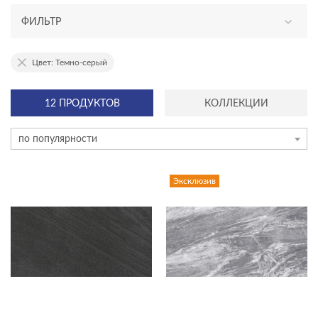
ФИЛЬТР
АССОРТИМЕНТ
Цвет: Темно-серый
эксклюзив
12 ПРОДУКТОВ
КОЛЛЕКЦИИ
новинка
по популярности
ТИП ПЛИТКИ
керамогранит
Эксклюзив
плитка
мозаика на сетке
плинтус
ступень
ЦЕНА, ₽