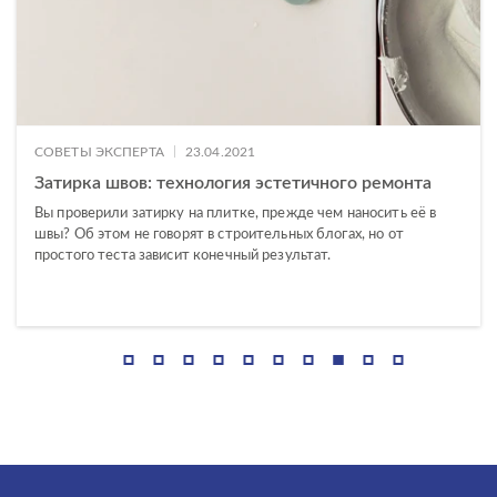
Electric Mist
Energy
Exterio
Fancy Stone
|
СОВЕТЫ ЭКСПЕРТА
23.04.2021
Затирка швов: технология эстетичного ремонта
Finwood
Вы проверили затирку на плитке, прежде чем наносить её в
Florentino
швы? Об этом не говорят в строительных блогах, но от
простого теста зависит конечный результат.
Forta
Fresco
Frosty
Galaxy
Gold Venice
Grace