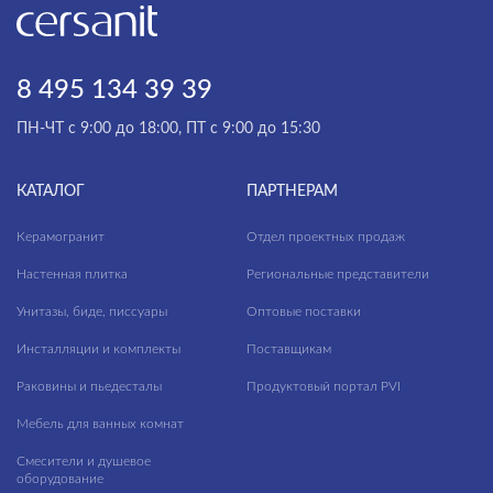
Greenhouse
Grigio Nuovalato
8 495 134 39 39
Harbourwood
ПН-ЧТ с 9:00 до 18:00, ПТ с 9:00 до 15:30
Interio
JackStone
КАТАЛОГ
ПАРТНЕРАМ
Kauri Wood
Керамогранит
Отдел проектных продаж
Lancio
Настенная плитка
Региональные представители
Liana
Унитазы, биде, писсуары
Оптовые поставки
Light Marquina
Инсталляции и комплекты
Поставщикам
Limestone
Раковины и пьедесталы
Продуктовый портал PVI
Lina
Мебель для ванных комнат
Loft
Смесители и душевое
оборудование
Lofthouse