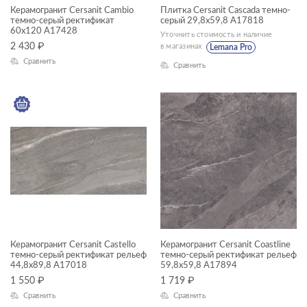
Керамогранит Cersanit Cambio
Плитка Cersanit Cascada темно-
—
темно-серый ректификат
серый 29,8x59,8 A17818
60x120 A17428
Уточнить стоимость и наличие
2 430
₽
в магазинах
Lemana Pro
ЦВЕТ
Сравнить
Сравнить
ФОРМАТ ПЛИТКИ, СМ
30x30
30x60
Керамогранит Cersanit Castello
Керамогранит Cersanit Coastline
темно-серый ректификат рельеф
темно-серый ректификат рельеф
44,8x89,8 A17018
59,8x59,8 A17894
45x90
1 550
₽
1 719
₽
60x120
Сравнить
Сравнить