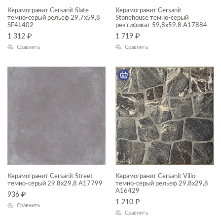
Керамогранит Cersanit Slate
Asher
Керамогранит Cersanit
Внутренняя отделка
темно-серый рельеф 29,7x59,8
Stonehouse темно-серый
SF4L402
ректификат 59,8x59,8 A17884
Aspen
Входные группы
1 312
₽
1 719
₽
Aura
Гостиная
Сравнить
Сравнить
ПРИМЕНЕНИЕ
Avalon
Кафе
Balance
Коридор
ФАКТУРА ПОВЕРХНОСТИ
Beton
Кухня
ТИП ПОВЕРХНОСТИ
Bonsai Tree
Лестницы
Boston
Лифтовые зоны
МАТЕРИАЛ
Cameo
Лоджии
Carina
Санузлы
Керамогранит Cersanit Street
Керамогранит Cersanit Vilio
темно-серый 29,8x29,8 A17799
темно-серый рельеф 29,8x29,8
Carpet
Спальня
A16429
936
₽
1 210
₽
Cherry
Сравнить
Террасы
Сравнить