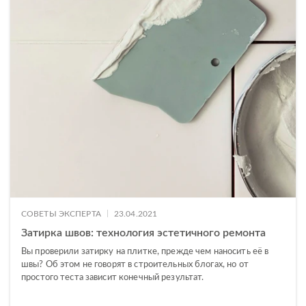
Infinity
JackStone
Lancio
Loft
Lofthouse
Lofthouse mix
Lorenzo
Lumina Onyx
Magic
|
СОВЕТЫ ЭКСПЕРТА
23.04.2021
Maplewood
Затирка швов: технология эстетичного ремонта
Вы проверили затирку на плитке, прежде чем наносить её в
Marina
швы? Об этом не говорят в строительных блогах, но от
простого теста зависит конечный результат.
Marmo
Modis