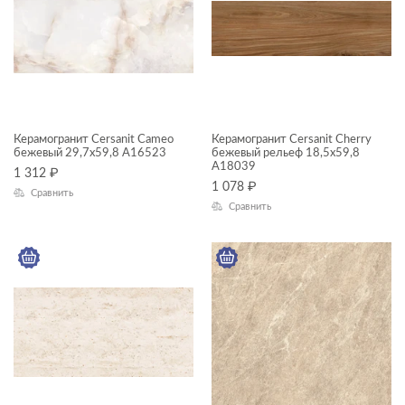
Aspen
Avalon
Balance
Beton
НАЗНАЧЕНИЕ
Bonsai Tree
Керамогранит Cersanit Cameo
Керамогранит Cersanit Cherry
бежевый 29,7x59,8 A16523
бежевый рельеф 18,5x59,8
Пол
Cameo
A18039
1 312
₽
1 078
₽
Сравнить
Стена
Cherry
Сравнить
Универсальный
Coliseum
Desert
КОММЕРЧЕСКИЕ ПОМЕЩЕНИЯ
Effecta
Effecta jungle
Exterio
Балконы
Forta
Ванная комната