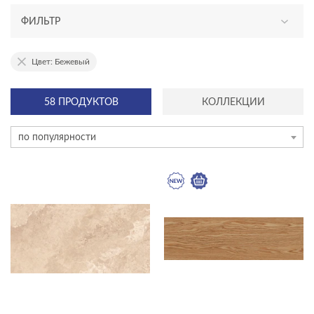
ФИЛЬТР
АССОРТИМЕНТ
Цвет: Бежевый
новинка
58 ПРОДУКТОВ
КОЛЛЕКЦИИ
эксклюзив
по популярности
ТИП ПЛИТКИ
керамогранит
плитка
ступень
мозаика на сетке
плинтус
ЦЕНА, ₽