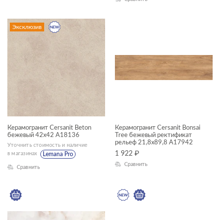
42x42
ГАБАРИТЫ
45x90
Эксклюзив
Ширина, см
60x120
—
60x60
7x60
Длина, см
—
Керамогранит Cersanit Beton
Керамогранит Cersanit Bonsai
ДИЗАЙН
бежевый 42x42 A18136
Tree бежевый ректификат
рельеф 21,8x89,8 A17942
Уточнить стоимость и наличие
1 922
₽
в магазинах
Lemana Pro
КОЛЛЕКЦИЯ
Сравнить
Сравнить
Asher