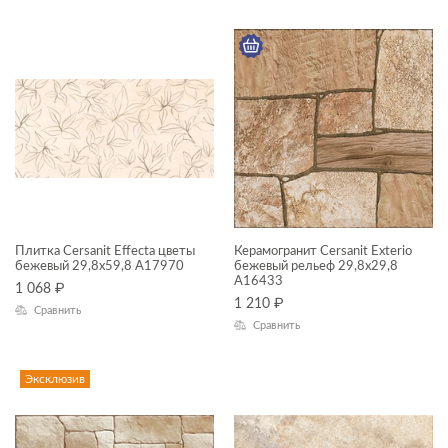
Mercury
Террасы
Milana
Фасад
Misto
Northwood
Oregon
Pacific
Pole
Плитка Cersanit Effecta цветы
Керамогранит Cersanit Exterio
Porto
бежевый 29,8x59,8 A17970
бежевый рельеф 29,8x29,8
A16433
1 068
₽
Ruskeala
1 210
₽
Сравнить
Сравнить
Sandwood
Select Wood
Эксклюзив
Sherbrooke
Stockholm