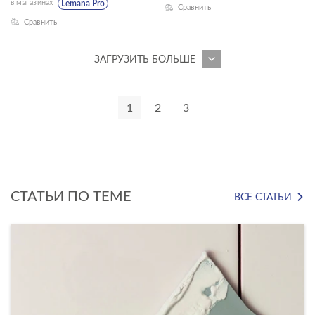
в магазинах
Lemana Pro
Сравнить
Deco mix
Сравнить
Deep Calacatta
ЗАГРУЗИТЬ БОЛЬШЕ
Electric Mist
Energy
1
2
3
Fancy Stone
Finwood
Florentino
СТАТЬИ ПО ТЕМЕ
ВСЕ СТАТЬИ
Fresco
Frosty
Gold Venice
Grigio Nuovalato
Harbourwood