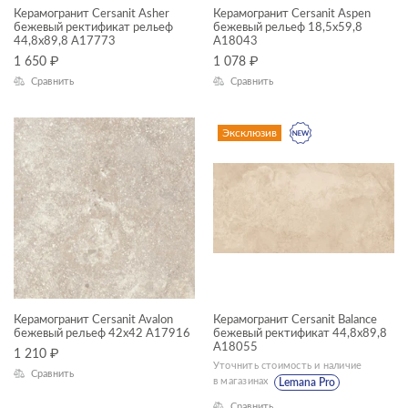
Керамогранит Cersanit Asher
Керамогранит Cersanit Aspen
—
бежевый ректификат рельеф
бежевый рельеф 18,5x59,8
44,8x89,8 A17773
A18043
1 650
₽
1 078
₽
ЦВЕТ
Сравнить
Сравнить
Эксклюзив
ФОРМАТ ПЛИТКИ, СМ
18x60
Керамогранит Cersanit Avalon
Керамогранит Cersanit Balance
22x90
бежевый рельеф 42x42 A17916
бежевый ректификат 44,8x89,8
A18055
1 210
₽
30x30
Уточнить стоимость и наличие
Сравнить
в магазинах
Lemana Pro
30x60
Сравнить