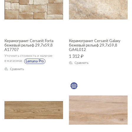
Stonehouse
Studio
Terra
Timber Land
Керамогранит Cersanit Forta
Керамогранит Cersanit Galaxy
бежевый рельеф 29,7x59,8
бежевый рельеф 29,7x59,8
A17707
Travertino
GA4L012
Уточнить стоимость и наличие
1 312
₽
Wood Concept Natural
в магазинах
Lemana Pro
Сравнить
Сравнить
Wood Concept Rustic
Woodberry
Amberwood
Antiquewood
Aura
Boston