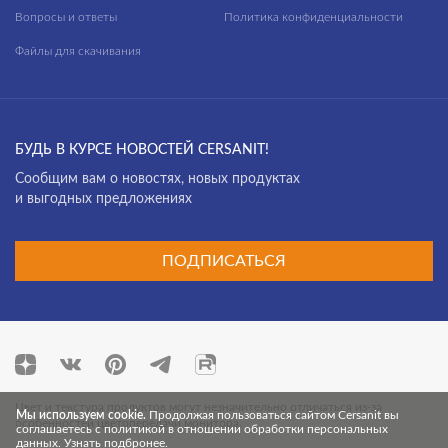
Sevilla
Вопросы и ответы
Политика конфиденциальности
Siena
Файлы для скачивания
Silver Roots
Slate
Soft
БУДЬ В КУРСЕ НОВОСТЕЙ CERSANIT!
Cообщим вам о новостях, новых продуктах
Soft Concrete
и выгодных предложениях
Sonata
Space
ПОДПИСАТЬСЯ
Space 45x90
Spark
Spirit
Starlight
Цвет и текстура продуктов могут незначительно отличаться из-за
Мы используем cookie.
Продолжая пользоваться сайтом Cersanit вы
особенностей цветопередачи монитора.
соглашаетесь с политикой в отношении обработки персональных
Starwood
данных.
Узнать подбронее
.