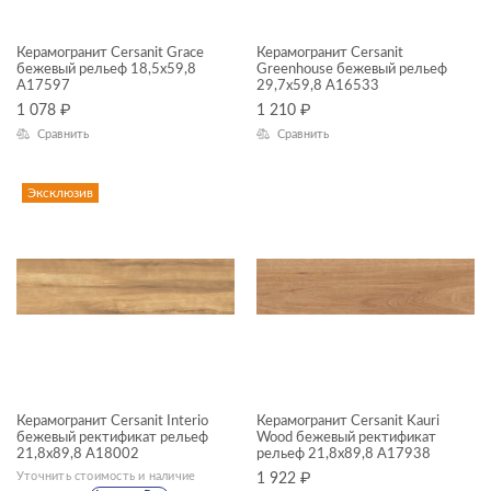
Cambio
Carina
Керамогранит Cersanit Grace
Керамогранит Cersanit
бежевый рельеф 18,5x59,8
Greenhouse бежевый рельеф
A17597
29,7x59,8 A16533
Carpet
1 078
₽
1 210
₽
Cascada
Сравнить
Сравнить
Castello
Эксклюзив
City Line
Classy Marble
Coastline
Colorwood
Concretehouse
Crema
Керамогранит Cersanit Interio
Керамогранит Cersanit Kauri
бежевый ректификат рельеф
Wood бежевый ректификат
Daisy
21,8x89,8 A18002
рельеф 21,8x89,8 A17938
Уточнить стоимость и наличие
1 922
₽
Deco