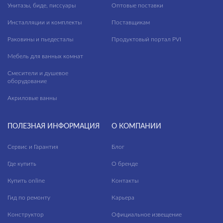
Унитазы, биде, писсуары
Оптовые поставки
Polaris
Инсталляции и комплекты
Поставщикам
Prime
Раковины и пьедесталы
Продуктовый портал PVI
Queen
Мебель для ванных комнат
Raven
Смесители и душевое
Residence
оборудование
Акриловые ванны
Ritmo
River
ПОЛЕЗНАЯ ИНФОРМАЦИЯ
О КОМПАНИИ
Rokko
Сервис и Гарантия
Блог
Rombix
Где купить
О бренде
Royal Stone
Купить online
Контакты
Rustico
Гид по ремонту
Карьера
Sandstone
Конструктор
Официальное извещение