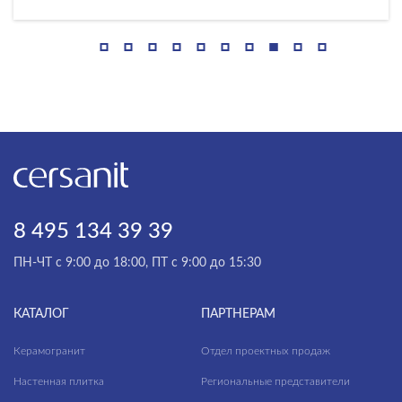
Mont Blanc
Moonlight
Motley
Nero
Neve
Oakland
Oakwood
8 495 134 39 39
Onio
ПН-ЧТ с 9:00 до 18:00, ПТ с 9:00 до 15:30
Oriental
КАТАЛОГ
ПАРТНЕРАМ
Orion
Керамогранит
Отдел проектных продаж
Pamir
Настенная плитка
Региональные представители
Patio