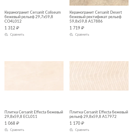
Galaxy
Внутренняя отделка
Керамогранит Cersanit Coliseum
Керамогранит Cersanit Desert
бежевый рельеф 29,7x59,8
Grace
бежевый ректификат рельеф
Входные группы
CO4L012
59,8x59,8 A17886
Greenhouse
1 312
₽
1 719
₽
Гостиная
Сравнить
Сравнить
ПРИМЕНЕНИЕ
Interio
Кафе
Kauri Wood
Коридор
ФАКТУРА ПОВЕРХНОСТИ
Liana
Кухня
ТИП ПОВЕРХНОСТИ
Light Marquina
Лестницы
Limestone
Лифтовые зоны
МАТЕРИАЛ
Lina
Лоджии
Luna
Номерной фонд
Плитка Cersanit Effecta бежевый
Плитка Cersanit Effecta бежевый
Madeira Onyx
Санузлы
29,8x59,8 ECL011
рельеф 29,8x59,8 A17972
1 068
₽
1 170
₽
Malta
Спальня
Сравнить
Сравнить