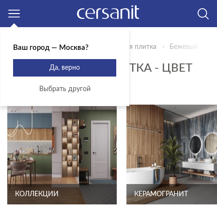
Москва
Главная
Продукты
Керамическая плитка
Бежевый
Ваш город — Москва?
КЕРАМИЧЕСКАЯ ПЛИТКА - ЦВЕТ
Да, верно
БЕЖЕВЫЙ
Выбрать другой
КОЛЛЕКЦИИ
КЕРАМОГРАНИТ