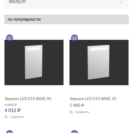
ФИЛЬТР
КАТЕГОРИЯ
мебель для ванной
ТИП ПРОДУКТА
зеркала
ЦЕНА, ₽
—
ГАБАРИТЫ
Зеркало LED 010 BASE 40
Зеркало LED 010 BASE 50
4 990
₽
5 490
₽
Ширина, см
4 012
₽
Сравнить
Сравнить
—