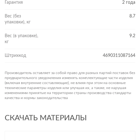
Гарантия
2 года
УСТАНОВКА БЕЗ ПРОБЛЕМ
Зеркала Cersanit просты в установке. В комплекте есть всё
Вес (без
8.7
необходимое для монтажа. Модель Led 051 Design Pro
упаковки), кг
защищена гарантией производителя в 2 года, что дарит
спокойствие и уверенность в оборудовании, предназначенном
Вес (в упаковке),
9.2
кг
для использования в условиях повышенной влажности.
Штрихкод
4690311087164
Производитель оставляет за собой право для разных партий поставок без
предварительного уведомления изменять комплектующие части изделия
(включая внутренние составляющие), не влияя при этом на основные
технические параметры изделия или улучшая их, а также, не нарушая
изменениями принятые на территории страны производства стандарты
качества и нормы законодательства
СКАЧАТЬ МАТЕРИАЛЫ