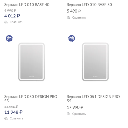
ГАБАРИТЫ
Зеркало LED 010 BASE 40
Зеркало LED 010 BASE 50
4 990
₽
5 490
₽
Ширина, см
4 012
₽
Сравнить
Сравнить
—
Высота, см
—
КОЛЛЕКЦИЯ
LED
Зеркало LED 050 DESIGN PRO
Зеркало LED 051 DESIGN PRO
55
55
14 990
₽
17 990
₽
11 948
₽
Сравнить
Сравнить