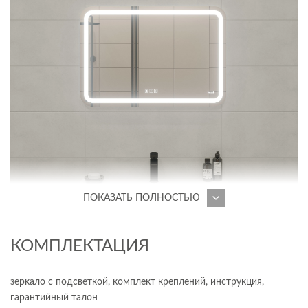
ПОКАЗАТЬ ПОЛНОСТЬЮ
КОМПЛЕКТАЦИЯ
зеркало с подсветкой, комплект креплений, инструкция,
гарантийный талон
Зеркало Led 051 Design Pro покоряет своим смелым дизайном.