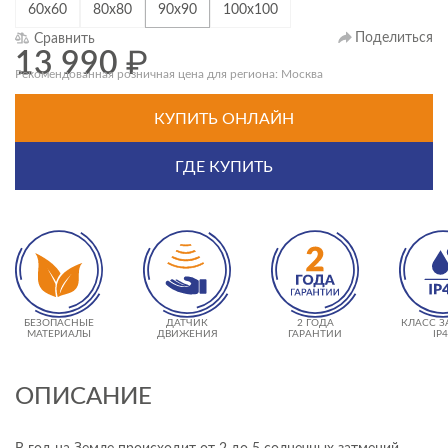
60х60
80х80
90х90
100х100
Поделиться
Сравнить
13 990
₽
Рекомендованная розничная цена для региона: Москва
КУПИТЬ ОНЛАЙН
ГДЕ КУПИТЬ
БЕЗОПАСНЫЕ
ДАТЧИК
2 ГОДА
КЛАСС 
МАТЕРИАЛЫ
ДВИЖЕНИЯ
ГАРАНТИИ
IP
ОПИСАНИЕ