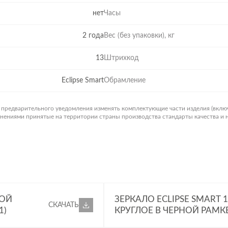
нет
Часы
2 года
Вес (без упаковки), кг
13
Штрихкод
Eclipse Smart
Обрамление
з предварительного уведомления изменять комплектующие части изделия (вклю
менениями принятые на территории страны производства стандарты качества и
КОЙ
ЗЕРКАЛО ECLIPSE SMART 
СКАЧАТЬ
1)
КРУГЛОЕ В ЧЕРНОЙ РАМКЕ