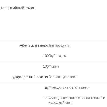
, гарантийный талон
мебель для ванной
Тип продукта
100
Глубина, см
100
Форма
ударопрочный пластик
Вариант установки
да
Функция антизапотевания
нет
Функция переключения на теплый и
холодный cвет