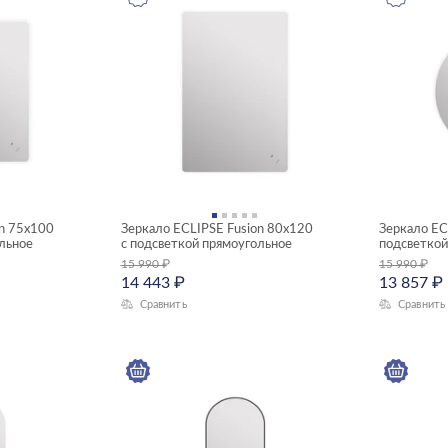
on 75x100
Зеркало ECLIPSE Fusion 80x120
Зеркало EC
ольное
с подсветкой прямоугольное
подсветкой
15 990
₽
15 990
₽
14 443
₽
13 857
₽
Сравнить
Сравнить