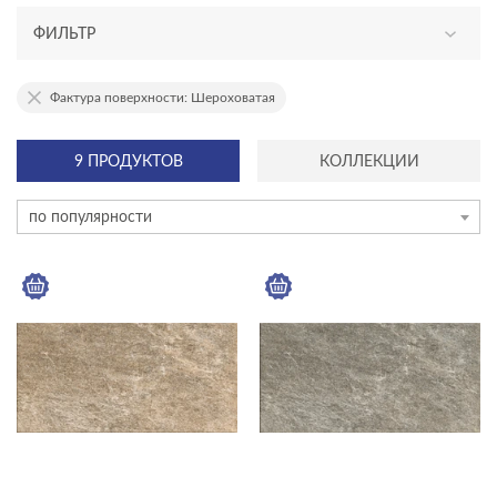
ФИЛЬТР
АССОРТИМЕНТ
Фактура поверхности: Шероховатая
эксклюзив
9 ПРОДУКТОВ
КОЛЛЕКЦИИ
новинка
по популярности
ТИП ПЛИТКИ
керамогранит
мозаика на сетке
плинтус
плитка
ступень
ЦЕНА, ₽