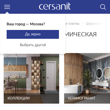
Москва
Главная
Продукты
Керамическая плитка
Шероховатая
Ваш город — Москва?
ШЕРОХОВАТАЯ КЕРАМИЧЕСКАЯ
Да, верно
ПЛИТКА
Выбрать другой
КОЛЛЕКЦИИ
КЕРАМОГРАНИТ