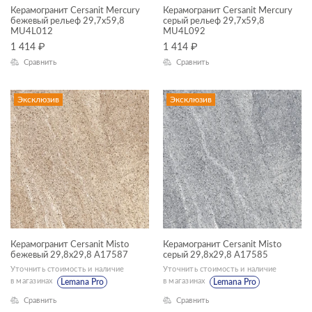
Керамогранит Cersanit Mercury
Керамогранит Cersanit Mercury
—
бежевый рельеф 29,7x59,8
серый рельеф 29,7x59,8
MU4L012
MU4L092
1 414
₽
1 414
₽
ЦВЕТ
Сравнить
Сравнить
Эксклюзив
Эксклюзив
ФОРМАТ ПЛИТКИ, СМ
30x30
Керамогранит Cersanit Misto
Керамогранит Cersanit Misto
30x60
бежевый 29,8x29,8 A17587
серый 29,8x29,8 A17585
Уточнить стоимость и наличие
Уточнить стоимость и наличие
60x60
в магазинах
в магазинах
Lemana Pro
Lemana Pro
18x60
Сравнить
Сравнить