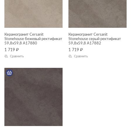
Misto
Orion
Stonehouse
Amberwood
Керамогранит Cersanit
Керамогранит Cersanit
Stonehouse бежевый ректификат
Stonehouse серый ректификат
НАЗНАЧЕНИЕ
Antiquewood
59,8x59,8 A17880
59,8x59,8 A17882
1 719
₽
1 719
₽
Универсальный
Asher
Сравнить
Сравнить
Пол
Aspen
Стена
Aura
Avalon
КОММЕРЧЕСКИЕ ПОМЕЩЕНИЯ
Balance
Beton
Bonsai Tree
Балконы
Boston
Ванная комната