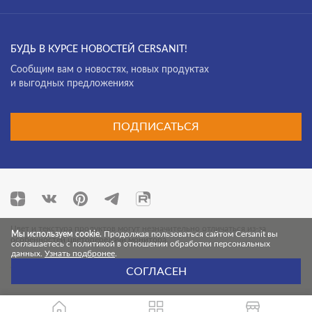
Luna
Madeira Onyx
БУДЬ В КУРСЕ НОВОСТЕЙ CERSANIT!
Cообщим вам о новостях, новых продуктах
Magic
и выгодных предложениях
Malta
Maplewood
ПОДПИСАТЬСЯ
Marina
Marmo
Milana
Modis
Цвет и текстура продуктов могут незначительно отличаться из-за
Мы используем cookie.
Продолжая пользоваться сайтом Cersanit вы
особенностей цветопередачи монитора.
соглашаетесь с политикой в отношении обработки персональных
Mont Blanc
данных.
Узнать подбронее
.
© 2026 Cersanit. Все права защищены.
СОГЛАСЕН
Moonlight
Motley