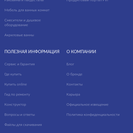
Раковины и пьедесталы
Продуктовый портал PVI
Interio
Мебель для ванных комнат
JackStone
Смесители и душевое
Kauri Wood
оборудование
Lancio
Акриловые ванны
Liana
ПОЛЕЗНАЯ ИНФОРМАЦИЯ
О КОМПАНИИ
Light Marquina
Сервис и Гарантия
Блог
Limestone
Где купить
О бренде
Lina
Купить online
Контакты
Loft
Гид по ремонту
Карьера
Lofthouse
Конструктор
Официальное извещение
Lofthouse mix
Вопросы и ответы
Политика конфиденциальности
Lorenzo
Файлы для скачивания
Lumina Onyx