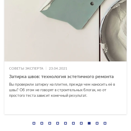
Concretehouse
Санузлы
Crema
Фасад
Daisy
Deco
Deco mix
Deep Calacatta
Desert
|
СОВЕТЫ ЭКСПЕРТА
23.04.2021
Effecta
Затирка швов: технология эстетичного ремонта
Вы проверили затирку на плитке, прежде чем наносить её в
Effecta jungle
швы? Об этом не говорят в строительных блогах, но от
простого теста зависит конечный результат.
Electric Mist
Energy
Exterio
Fancy Stone