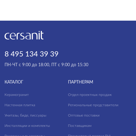
Finwood
Florentino
Forta
Fresco
Frosty
8 495 134 39 39
Galaxy
ПН-ЧТ с 9:00 до 18:00, ПТ с 9:00 до 15:30
Gold Venice
КАТАЛОГ
ПАРТНЕРАМ
Grace
Керамогранит
Отдел проектных продаж
Greenhouse
Настенная плитка
Региональные представители
Grigio Nuovalato
Унитазы, биде, писсуары
Оптовые поставки
Harbourwood
Инсталляции и комплекты
Поставщикам
Infinity