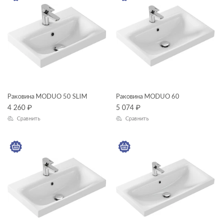
ФОРМА
прямоугольная
ассиметричная
квадратная
круглая
Раковина MODUO 50 SLIM
Раковина MODUO 60
овальная
4 260
₽
5 074
₽
Сравнить
Сравнить
КОЛЛЕКЦИЯ
CAMEO
CARINA
COLOUR