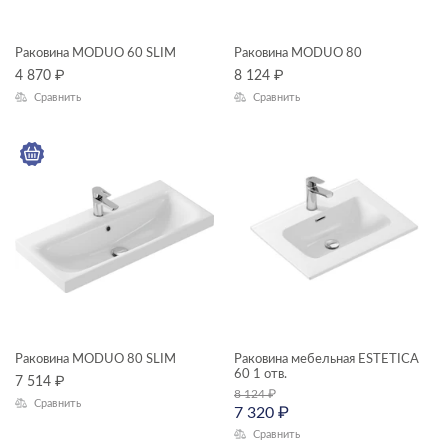
COMO
CREA
Раковина MODUO 60 SLIM
Раковина MODUO 80
МАТЕРИАЛ
ESTETICA
4 870
₽
8 124
₽
Сравнить
Сравнить
MILLE
MODUO
MODUO SLIM
CALLA
GEOMETRY
Раковина MODUO 80 SLIM
Раковина мебельная ESTETICA
60 1 отв.
7 514
₽
8 124
₽
Сравнить
7 320
₽
Сравнить