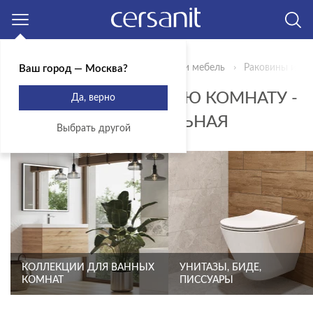
Москва
Главная
Продукты
Сантехника и мебель
Раковины и пь
Ваш город — Москва?
РАКОВИНЫ В ВАННУЮ КОМНАТУ -
Да, верно
ФОРМА ПРЯМОУГОЛЬНАЯ
Выбрать другой
КОЛЛЕКЦИИ ДЛЯ ВАННЫХ
УНИТАЗЫ, БИДЕ,
КОМНАТ
ПИССУАРЫ