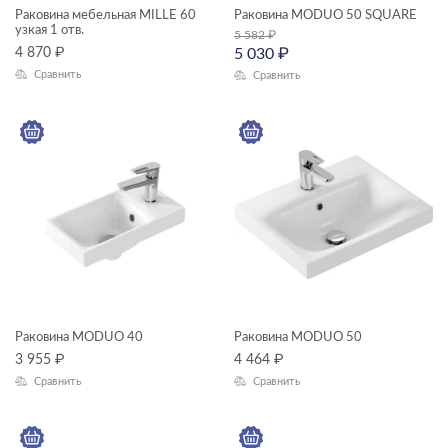
Раковина мебельная MILLE 60
Раковина MODUO 50 SQUARE
—
узкая 1 отв.
5 582
₽
4 870
₽
5 030
₽
Сравнить
Сравнить
ГАБАРИТЫ
Ширина, см
—
Высота, см
—
Глубина, см
—
Раковина MODUO 40
Раковина MODUO 50
3 955
₽
4 464
₽
ЦВЕТ
Сравнить
Сравнить