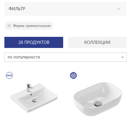
ФИЛЬТР
АССОРТИМЕНТ
Форма: прямоугольная
новинка
28 ПРОДУКТОВ
КОЛЛЕКЦИИ
эксклюзив
по популярности
ТИП ПРОДУКТА
раковины мебельные
раковины на столешницу
раковины подвесные
раковины с пьедесталом
раковины в столешницу
ЦЕНА, ₽