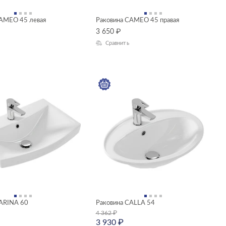
CAMEO 45 левая
Раковина CAMEO 45 правая
3 650
₽
Сравнить
CARINA 60
Раковина CALLA 54
4 362
₽
3 930
₽