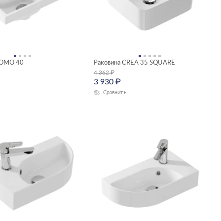
COMO 40
Раковина CREA 35 SQUARE
4 362
₽
3 930
₽
Сравнить