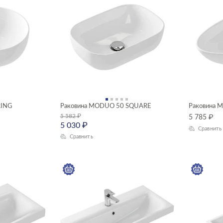
RING
Раковина MODUO 50 SQUARE
Раковина 
5 582
₽
5 785
₽
5 030
₽
Сравнить
Сравнить