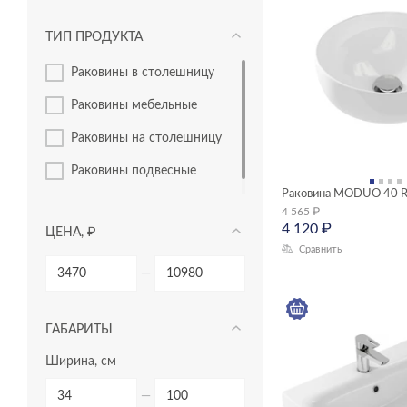
ТИП ПРОДУКТА
раковины в столешницу
раковины мебельные
раковины на столешницу
раковины подвесные
Раковина MODUO 40 
раковины с пьедесталом
4 565
₽
4 120
₽
ЦЕНА, ₽
Сравнить
—
ГАБАРИТЫ
Ширина, см
—