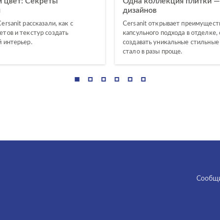
и цвет: Секреты
Одна коллекция плитки 
й
дизайнов
rsanit рассказали, как с
Cersanit открывает преимущест
тов и текстур создать
капсульного подхода в отделке,
 интерьер.
создавать уникальные стильные
стало в разы проще.
Cообщи