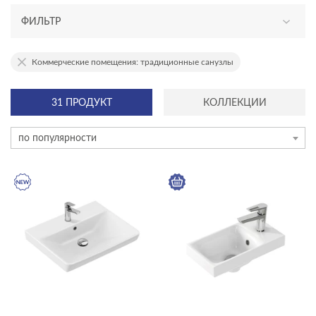
ФИЛЬТР
АССОРТИМЕНТ
Коммерческие помещения: традиционные санузлы
новинка
31 ПРОДУКТ
КОЛЛЕКЦИИ
эксклюзив
по популярности
ТИП ПРОДУКТА
раковины в столешницу
раковины мебельные
раковины на столешницу
раковины подвесные
раковины с пьедесталом
ЦЕНА, ₽