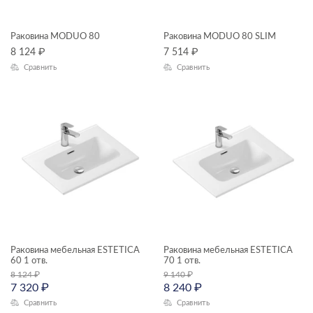
MILLE
Раковина MODUO 80
Раковина MODUO 80 SLIM
MODUO
8 124
₽
7 514
₽
MODUO SLIM
Сравнить
Сравнить
Раковина мебельная ESTETICA
Раковина мебельная ESTETICA
60 1 отв.
70 1 отв.
8 124
₽
9 140
₽
7 320
₽
8 240
₽
Сравнить
Сравнить