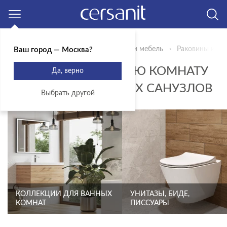
Москва
Главная
Продукты
Сантехника и мебель
Раковины и пь
Ваш город — Москва?
РАКОВИНЫ В ВАННУЮ КОМНАТУ
Да, верно
ДЛЯ ТРАДИЦИОННЫХ САНУЗЛОВ
Выбрать другой
КОЛЛЕКЦИИ ДЛЯ ВАННЫХ
УНИТАЗЫ, БИДЕ,
КОМНАТ
ПИССУАРЫ