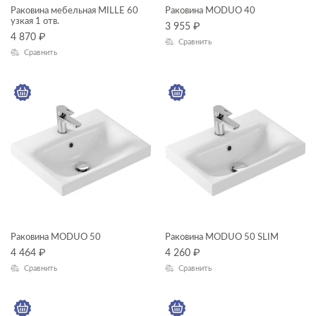
Раковина мебельная MILLE 60
Раковина MODUO 40
—
узкая 1 отв.
3 955
₽
4 870
₽
Сравнить
Сравнить
ГАБАРИТЫ
Ширина, см
—
Высота, см
—
Глубина, см
—
Раковина MODUO 50
Раковина MODUO 50 SLIM
4 464
₽
4 260
₽
Сравнить
Сравнить
ЦВЕТ