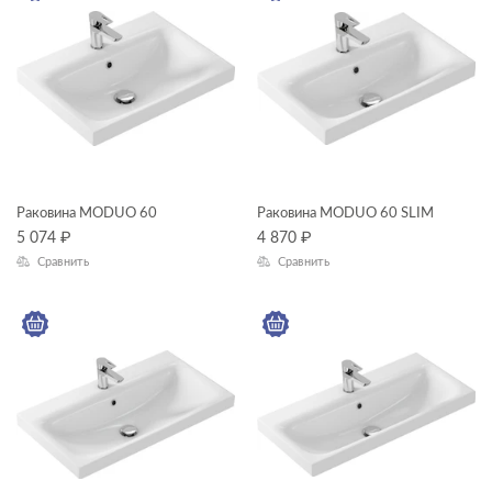
ФОРМА
КОЛЛЕКЦИЯ
CALLA
Раковина MODUO 60
Раковина MODUO 60 SLIM
CAMEO
5 074
₽
4 870
₽
Сравнить
Сравнить
CARINA
COLOUR
COMO
МАТЕРИАЛ
CREA
ESTETICA
GEOMETRY