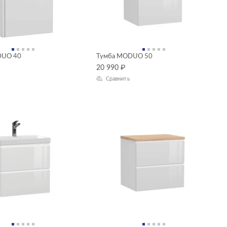
DUO 40
Тумба MODUO 50
20 990
₽
Сравнить