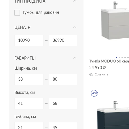
ТИП ПРОДУКТА
тумбы для раковин
ЦЕНА, ₽
—
ГАБАРИТЫ
Тумба MODUO 60 сер
24 990
₽
Ширина, см
Сравнить
—
Высота, см
—
Глубина, см
—