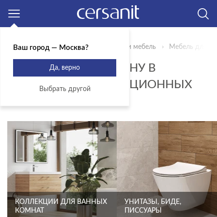
Москва
Главная
Продукты
Сантехника и мебель
Мебель для ва
Ваш город — Москва?
ТУМБЫ ПОД РАКОВИНУ В
Да, верно
ВАННУЮ ДЛЯ ТРАДИЦИОННЫХ
Выбрать другой
САНУЗЛОВ
КОЛЛЕКЦИИ ДЛЯ ВАННЫХ
УНИТАЗЫ, БИДЕ,
КОМНАТ
ПИССУАРЫ