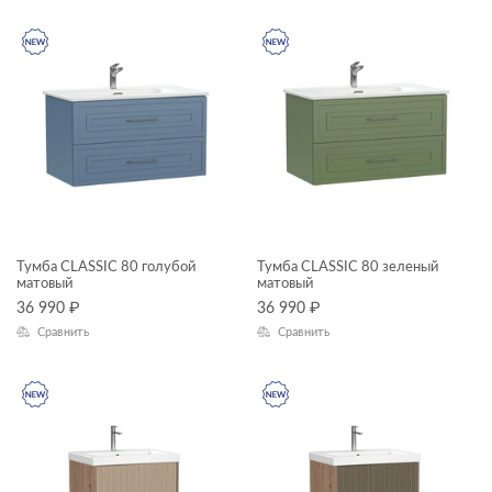
CLASSIC
CLASSIC RIBBLE
COMO
LARA
COLOUR
ОСОБЕННОСТИ ТУМБ
LOUNA
MELAR
Тумба CLASSIC 80 голубой
Тумба CLASSIC 80 зеленый
MODUO
матовый
матовый
36 990
₽
36 990
₽
Сравнить
Сравнить