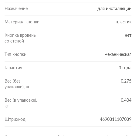
пройденные испытания доказали бесперебойную работу в
течение 200 тыс. циклов. Производитель уверен в качестве
Назначение
для инсталляций
товара, поэтому дает на кнопки 3 года гарантии. Весь этот
срок, и даже дольше наслаждайтесь эстетикой технологичных
Материал кнопки
пластик
решений от Cersanit!
Кнопка вровень
нет
со стеной
Тип кнопки
механическая
Гарантия
3 года
Вес (без
0.275
упаковки), кг
Вес (в упаковке),
0.404
кг
Штрихкод
4690311107039