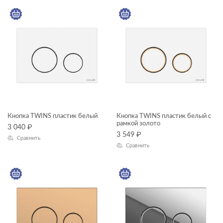
ТИП ПРОДУКТА
кнопки для инсталляций
ЦЕНА, ₽
—
ГАБАРИТЫ
Кнопка TWINS пластик белый
Кнопка TWINS пластик белый с
рамкой золото
3 040
₽
Глубина, см
3 549
₽
Сравнить
Сравнить
—
ЦВЕТ