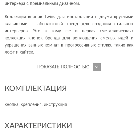
интерьера с премиальным дизайном.
Коллекция кнопок Twins для инсталляции с двумя круглыми
клавишами — абсолютный тренд для создания стильных
интерьеров. Это к тому же и первая «металлическая»
коллекция кнопок бренда для воплощения смелых идей и
украшения ванных комнат в прогрессивных стилях, таких как
лофт и хайтек.
ГАРМОНИЧНЫЙ РАЗМЕР И ПРОСТОЙ МОНТАЖ
ПОКАЗАТЬ ПОЛНОСТЬЮ
Кнопки Twins для инсталляций созданы для удобства и
красоты. Формат 22х15 см не перетягивает на себя внимание в
интерьере, но комфортен в использовании. Кнопка
КОМПЛЕКТАЦИЯ
предусмотрена для механических инсталляций и сочетается с
моделями Link Pro, Vector и Aqua.
кнопка, крепления, инструкция
Система монтажа продумана до мелочей, поэтому с
установкой кнопок Twins справится даже непрофессионал.
Кнопки из пластика прочны и имеют малый вес, поэтому
ХАРАКТЕРИСТИКИ
снятие и установка изделия, если вдруг потребовалось