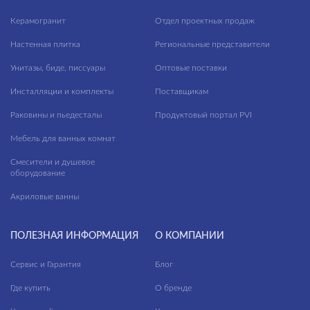
CORNER
Керамогранит
Отдел проектных продаж
CREA
Настенная плитка
Региональные представители
DELFI
Унитазы, биде, писсуары
Оптовые поставки
ECLIPSE
Инсталляции и комплекты
Поставщикам
EKO
Раковины и пьедесталы
Продуктовый портал PVI
ELIO
Мебель для ванных комнат
ENTER
Смесители и душевое
оборудование
ERICA
Акриловые ванны
ESTETICA
ETIUDA
ПОЛЕЗНАЯ ИНФОРМАЦИЯ
О КОМПАНИИ
FERRO
Сервис и Гарантия
Блог
FLAVIS
Где купить
О бренде
GEO