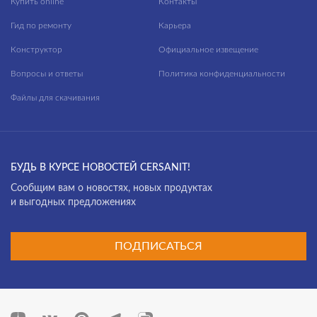
Купить online
Контакты
GEOMETRY
Гид по ремонту
Карьера
GRANTA
Конструктор
Официальное извещение
INTERA
Вопросы и ответы
Политика конфиденциальности
Файлы для скачивания
JOANNA
JUST
KALIOPE
БУДЬ В КУРСЕ НОВОСТЕЙ CERSANIT!
LARA
Cообщим вам о новостях, новых продуктах
LED
и выгодных предложениях
LINK PRO
ПОДПИСАТЬСЯ
LOUNA
MELAR
MODUO