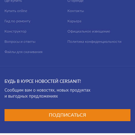
Где купить
О бренде
GEOMETRY
Купить online
Контакты
GRANTA
Гид по ремонту
Карьера
INTERA
Конструктор
Официальное извещение
JOANNA
Вопросы и ответы
Политика конфиденциальности
Файлы для скачивания
JUST
KALIOPE
LARA
БУДЬ В КУРСЕ НОВОСТЕЙ CERSANIT!
LED
Cообщим вам о новостях, новых продуктах
LINK PRO
и выгодных предложениях
LORENA
ПОДПИСАТЬСЯ
LOUNA
MELAR