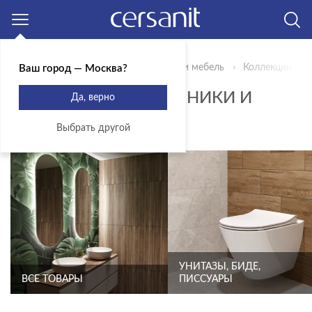
Москва
Главная
Продукты
Сантехника и мебель
Коллекции
Ваш город — Москва?
КОЛЛЕКЦИИ САНТЕХНИКИ И
Да, верно
МЕБЕЛИ - CARI
Выбрать другой
УНИТАЗЫ, БИДЕ,
ВСЕ ТОВАРЫ
ПИССУАРЫ