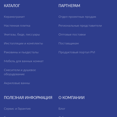
CORNER
КАТАЛОГ
ПАРТНЕРАМ
CREA
Керамогранит
Отдел проектных продаж
DELFI
Настенная плитка
Региональные представители
ECLIPSE
Унитазы, биде, писсуары
Оптовые поставки
EKO
Инсталляции и комплекты
Поставщикам
ELIO
Раковины и пьедесталы
Продуктовый портал PVI
ENTER
Мебель для ванных комнат
ERICA
Смесители и душевое
оборудование
ESTETICA
Акриловые ванны
ETIUDA
FERRO
ПОЛЕЗНАЯ ИНФОРМАЦИЯ
О КОМПАНИИ
FLAVIS
Сервис и Гарантия
Блог
GEO