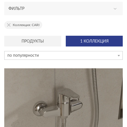
ФИЛЬТР
ТИП КОЛЛЕКЦИИ
Коллекция: CARI
ЦВЕТ
ПРОДУКТЫ
1 КОЛЛЕКЦИЯ
по популярности
КОЛЛЕКЦИЯ
CARI
ACCENTO
ACTIS
AQUA
BLICK