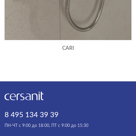
BRASKO
BRASKO BLACK
CALLA
CAMEO
CARI
CARINA
CASPIA
CERSANIA
CITY
CLASSIC
CLASSIC RIBBLE
8 495 134 39 39
COLOUR
ПН-ЧТ с 9:00 до 18:00, ПТ с 9:00 до 15:30
COMO