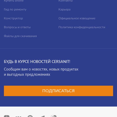
Купить online
Контакты
GRANTA
Гид по ремонту
Карьера
INTERA
Конструктор
Официальное извещение
JOANNA
Вопросы и ответы
Политика конфиденциальности
Файлы для скачивания
JUST
KALIOPE
LARA
БУДЬ В КУРСЕ НОВОСТЕЙ CERSANIT!
LED
Cообщим вам о новостях, новых продуктах
LINK PRO
и выгодных предложениях
LORENA
ПОДПИСАТЬСЯ
LOUNA
MELAR
MODUO