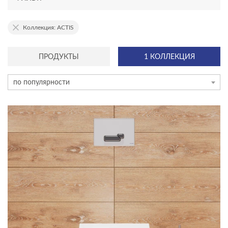
ТИП КОЛЛЕКЦИИ
Коллекция: ACTIS
ЦВЕТ
ПРОДУКТЫ
1 КОЛЛЕКЦИЯ
по популярности
КОЛЛЕКЦИЯ
ACTIS
ACCENTO
AQUA
BLICK
BRASKO
BRASKO BLACK