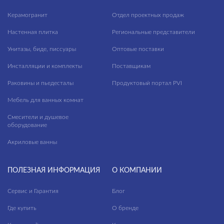
CREA
Керамогранит
Отдел проектных продаж
DELFI
Настенная плитка
Региональные представители
ECLIPSE
Унитазы, биде, писсуары
Оптовые поставки
EKO
Инсталляции и комплекты
Поставщикам
ELIO
Раковины и пьедесталы
Продуктовый портал PVI
ENTER
Мебель для ванных комнат
ERICA
Смесители и душевое
оборудование
ESTETICA
Акриловые ванны
ETIUDA
FERRO
ПОЛЕЗНАЯ ИНФОРМАЦИЯ
О КОМПАНИИ
FLAVIS
Сервис и Гарантия
Блог
GEO
Где купить
О бренде
GEOMETRY