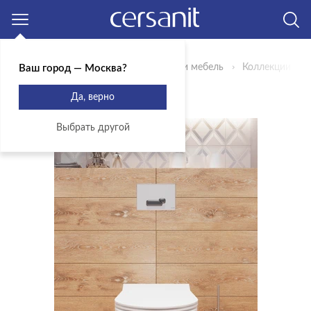
Москва
Главная
Продукты
Сантехника и мебель
Коллекции
Ваш город — Москва?
КОЛЛЕКЦИЯ ACTIS
Да, верно
Выбрать другой