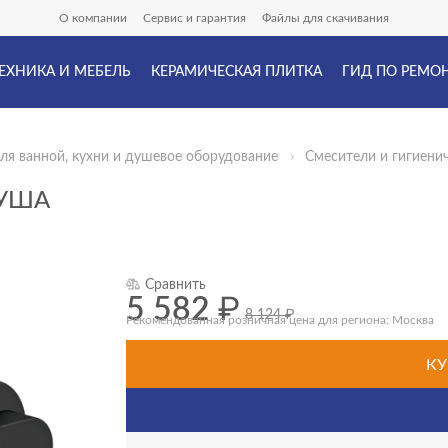
О компании
Сервис и гарантия
Файлы для скачивания
ЕХНИКА И МЕБЕЛЬ
КЕРАМИЧЕСКАЯ ПЛИТКА
ГИД ПО РЕМО
ля ванной, кухни и душевое оборудование
Смесители и гигиени
ДУША
Сравнить
5 582
₽
8 124
₽
Рекомендованная розничная цена для региона: Москва
КУ