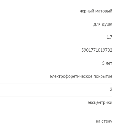
черный матовый
для душа
1.7
5901771019732
5 лет
электрофоретическое покрытие
2
эксцентрики
на стену