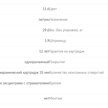
11.6
Цвет
латунь
Назначение
29.6
Вес (без упаковки), кг
1.9
Штрихкод
12 лет
Гарантия на картридж
однорычажный
Покрытие
керамический картридж 35 мм
Количество монтажных отверстий
е эксцентрики с отражателями
Крепеж
нет
Монтаж