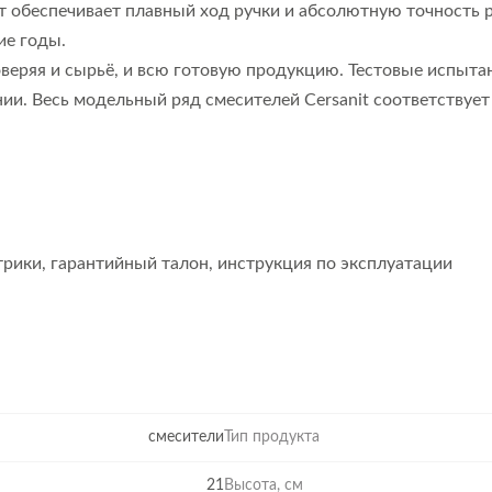
т обеспечивает плавный ход ручки и абсолютную точность 
ие годы.
роверяя и сырьё, и всю готовую продукцию. Тестовые испы
ии. Весь модельный ряд смесителей Cersanit соответствуе
трики, гарантийный талон, инструкция по эксплуатации
смесители
Тип продукта
21
Высота, см