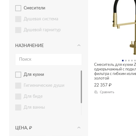
смесители
душевая система
душевой гарнитур
НАЗНАЧЕНИЕ
Смеситель для кухни 
однорычажный с подк
фильтра с гибким изли
для кухни
золотой
22 357
₽
гигиенические души
Сравнить
для биде
для ванны
для душа
ЦЕНА, ₽
для раковины