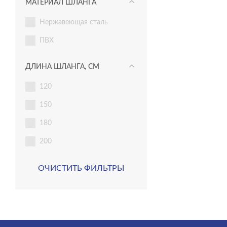
МАТЕРИАЛ ШЛАНГА
55
нержавеющая сталь
ПВХ
ДЛИНА ШЛАНГА, СМ
120
150
180
200
ОЧИСТИТЬ ФИЛЬТРЫ