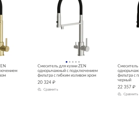
ZEN
Смеситель для кухни ZEN
Смеситель 
лючением
однорычажный с подключением
однорычаж
вом
фильтра с гибким изливом хром
фильтра с 
черный
20 324
₽
22 357
₽
Сравнить
Сравнить