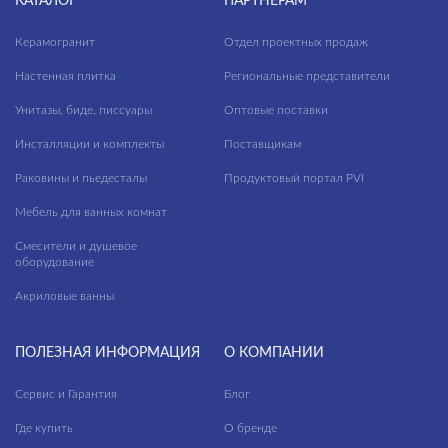
КАТАЛОГ
ПАРТНЕРАМ
Ширина, см
Керамогранит
Отдел проектных продаж
—
Настенная плитка
Региональные представители
Длина, см
Унитазы, биде, писсуары
Оптовые поставки
—
Инсталляции и комплекты
Поставщикам
Раковины и пьедесталы
Продуктовый портал PVI
Высота, см
Мебель для ванных комнат
—
Смесители и душевое
оборудование
КОЛЛЕКЦИЯ
Акриловые ванны
ПОЛЕЗНАЯ ИНФОРМАЦИЯ
О КОМПАНИИ
ZEN
Сервис и Гарантия
Блог
BRASKO
Где купить
О бренде