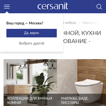
Москва
Главная
Продукты
Сантехника и мебель
Смесители для
Ваш город — Москва?
СМЕСИТЕЛИ ДЛЯ ВАННОЙ, КУХНИ
Да, верно
И ДУШЕВОЕ ОБОРУДОВАНИЕ -
Выбрать другой
ЦВЕТ ЗОЛОТОЙ
КОЛЛЕКЦИИ ДЛЯ ВАННЫХ
УНИТАЗЫ, БИДЕ,
КОМНАТ
ПИССУАРЫ