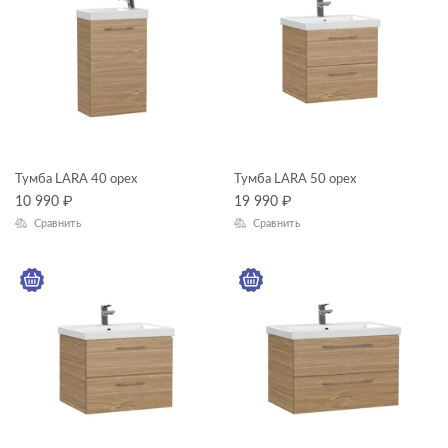
LARA
CLASSIC
CLASSIC RIBBLE
COLOUR
ОСОБЕННОСТИ ТУМБ
LOUNA
Тумба LARA 40 орех
Тумба LARA 50 орех
MELAR
10 990
₽
19 990
₽
MODUO
Сравнить
Сравнить