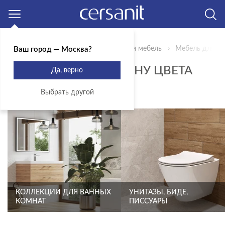
Москва
Главная
Продукты
Сантехника и мебель
Мебель для ва
Ваш город — Москва?
ТУМБЫ ПОД РАКОВИНУ ЦВЕТА
Да, верно
ОРЕХ
Выбрать другой
КОЛЛЕКЦИИ ДЛЯ ВАННЫХ
УНИТАЗЫ, БИДЕ,
КОМНАТ
ПИССУАРЫ