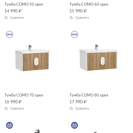
Тумба COMO 50 орех
Тумба COMO 60 орех
14 990
₽
15 990
₽
Высота, см
Сравнить
Сравнить
—
Глубина, см
—
ЦВЕТ
КОЛЛЕКЦИЯ
Тумба COMO 70 орех
Тумба COMO 80 орех
16 990
₽
17 990
₽
Сравнить
Сравнить
COMO