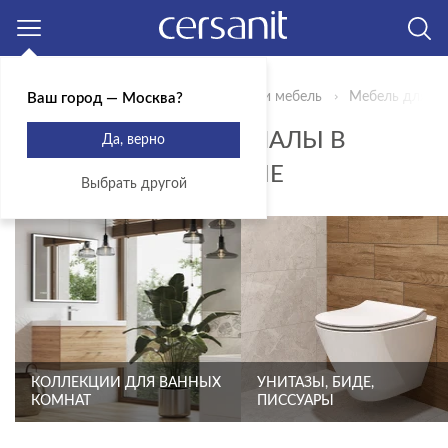
Москва
Главная
Продукты
Сантехника и мебель
Мебель для ва
Ваш город — Москва?
ПЕНАЛЫ И ПОЛУПЕНАЛЫ В
Да, верно
ВАННУЮ ПОДВЕСНЫЕ
Выбрать другой
КОЛЛЕКЦИИ ДЛЯ ВАННЫХ
УНИТАЗЫ, БИДЕ,
КОМНАТ
ПИССУАРЫ