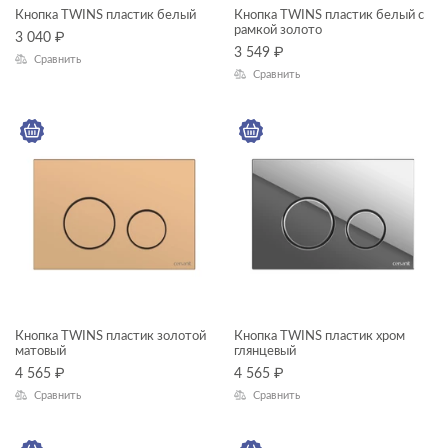
Кнопка TWINS пластик белый
Кнопка TWINS пластик белый с
ГАБАРИТЫ
рамкой золото
3 040
₽
3 549
₽
Сравнить
Ширина, см
Сравнить
—
Длина, см
—
Высота, см
—
Глубина, см
Кнопка TWINS пластик золотой
Кнопка TWINS пластик хром
матовый
глянцевый
—
4 565
₽
4 565
₽
Сравнить
Сравнить
ЦВЕТ