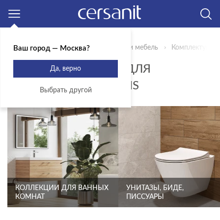
Москва
Главная
Продукты
Сантехника и мебель
Комплектующи
Ваш город — Москва?
КОМПЛЕКТУЮЩИЕ ДЛЯ
Да, верно
ИНСТАЛЛЯЦИЙ TWINS
Выбрать другой
КОЛЛЕКЦИИ ДЛЯ ВАННЫХ
УНИТАЗЫ, БИДЕ,
КОМНАТ
ПИССУАРЫ