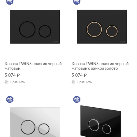
ПОДХОДИТ К СЕРИЯМ ИНСТАЛЛЯЦИЙ
КОЛЛЕКЦИЯ
Кнопка TWINS пластик черный
Кнопка TWINS пластик черный
TWINS
матовый
матовый с рамкой золото
5 074
₽
5 074
₽
ACCENTO
Сравнить
Сравнить
AQUA
BLICK
BRASKO
ОСОБЕННОСТИ КНОПКИ
CARINA
CITY
ТИП ЧАШИ