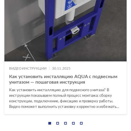
ПОДХОДИТ К СЕРИЯМ ИНСТАЛЛЯЦИЙ
КОЛЛЕКЦИЯ
BLICK
|
ВИДЕОИНСТРУКЦИИ
30.11.2025
TWINS
Как установить инсталляцию AQUA с подвесным
унитазом — пошаговая инструкция
ACCENTO
Как установить инсталляцию для подвесного унитаза? В
AQUA
инструкции показываем полный процесс монтажа: сборку
конструкции, подключение, фиксацию и проверку работы.
BRASKO
Видео поможет выполнить установку корректно и избежать…
ОСОБЕННОСТИ КНОПКИ
CARINA
CITY
ТИП ЧАШИ