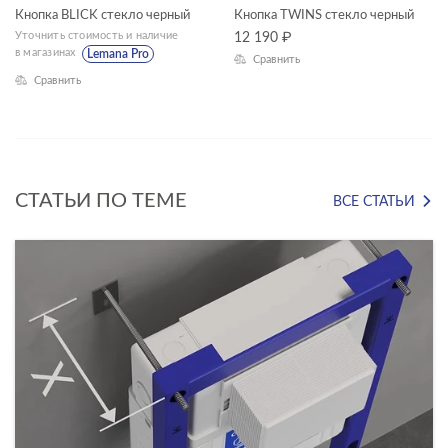
Кнопка BLICK стекло черный
Кнопка TWINS стекло черный
ГАБАРИТЫ
Уточнить стоимость и наличие
12 190
₽
в магазинах
Lemana Pro
Сравнить
Ширина, см
Сравнить
—
Длина, см
—
СТАТЬИ ПО ТЕМЕ
ВСЕ СТАТЬИ
Высота, см
—
Глубина, см
—
ЦВЕТ