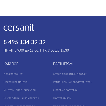
CORNER
МАТЕРИАЛ
CREA
DELFI
ОСОБЕННОСТИ СИДЕНЬЯ
ESTETICA
СМЫВНОЙ МЕХАНИЗМ
LINK PRO
8 495 134 39 39
PARVA
ПН-ЧТ с 9:00 до 18:00, ПТ с 9:00 до 15:30
VECTOR
КАТАЛОГ
ПАРТНЕРАМ
Керамогранит
Отдел проектных продаж
Настенная плитка
Региональные представители
Унитазы, биде, писсуары
Оптовые поставки
Инсталляции и комплекты
Поставщикам