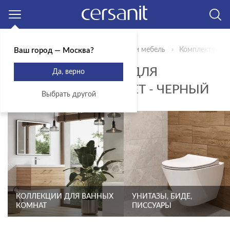
Москва
Главная
Продукты
Сантехника и мебель
Комплектующи
Ваш город — Москва?
КОМПЛЕКТУЮЩИЕ ДЛЯ
Да, верно
ИНСТАЛЛЯЦИЙ - ЦВЕТ - ЧЕРНЫЙ
Выбрать другой
КОЛЛЕКЦИИ ДЛЯ ВАННЫХ
УНИТАЗЫ, БИДЕ,
КОМНАТ
ПИССУАРЫ