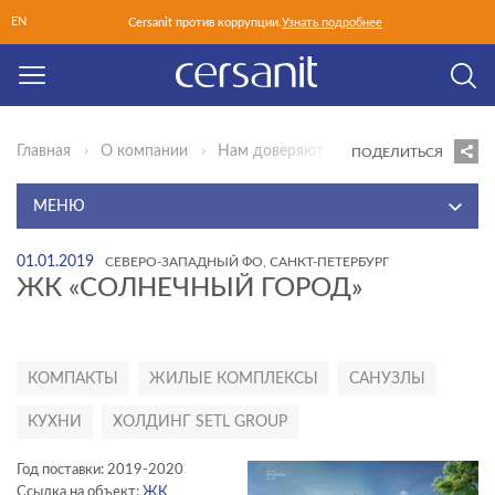
EN
Cersanit против коррупции.
Узнать подробнее
Главная
О компании
Нам доверяют
Северо-Западный 
ПОДЕЛИТЬСЯ
МЕНЮ
О КОМПАНИИ
01.01.2019
СЕВЕРО-ЗАПАДНЫЙ ФО, САНКТ-ПЕТЕРБУРГ
ЖК «СОЛНЕЧНЫЙ ГОРОД»
О БРЕНДЕ
РУКОВОДСТВО
НАМ ДОВЕРЯЮТ
КОМПАКТЫ
ЖИЛЫЕ КОМПЛЕКСЫ
САНУЗЛЫ
НОВОСТИ
КУХНИ
ХОЛДИНГ SETL GROUP
ПРЕСС-ЦЕНТР
Год поставки: 2019-2020
КАРЬЕРА
Ссылка на объект:
ЖК