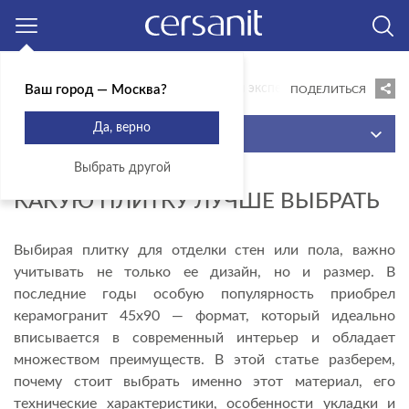
Москва
Главная
Гид по ремонту
Советы эксперта
Какую плитку
Ваш город — Москва?
ПОДЕЛИТЬСЯ
Да, верно
МЕНЮ
Выбрать другой
ИДЕИ ДЛЯ ВДОХНОВЕНИЯ
18.06.2025
КАКУЮ ПЛИТКУ ЛУЧШЕ ВЫБРАТЬ
ИННОВАЦИИ КОМФОРТА
ГОТОВЫЕ РЕШЕНИЯ
Выбирая плитку для отделки стен или пола, важно
учитывать не только ее дизайн, но и размер. В
СОВЕТЫ ЭКСПЕРТА
последние годы особую популярность приобрел
ВИДЕОИНСТРУКЦИИ
керамогранит 45х90 — формат, который идеально
вписывается в современный интерьер и обладает
КОНСТРУКТОР
множеством преимуществ. В этой статье разберем,
ВОПРОСЫ И ОТВЕТЫ
почему стоит выбрать именно этот материал, его
технические характеристики, особенности укладки и