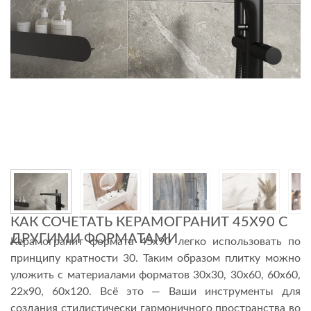
КАК СОЧЕТАТЬ КЕРАМОГРАНИТ 45Х90 С
ДРУГИМИ ФОРМАТАМИ
Керамогранит формата 45х90 легко использовать по
принципу кратности 30. Таким образом плитку можно
уложить с материалами форматов 30х30, 30х60, 60х60,
22х90, 60х120. Всё это — Ваши инструменты для
создания стилистически гармоничного пространства во