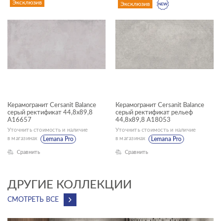
Эксклюзив
Эксклюзив
КОЛЛЕКЦИЯ
Balance
НАЗНАЧЕНИЕ
Универсальный
КОММЕРЧЕСКИЕ ПОМЕЩЕНИЯ
Керамогранит Cersanit Balance
Керамогранит Cersanit Balance
серый ректификат 44,8x89,8
серый ректификат рельеф
A16657
44,8x89,8 A18053
Уточнить стоимость и наличие
Уточнить стоимость и наличие
в магазинах
в магазинах
Lemana Pro
Lemana Pro
Ванная комната
Сравнить
Сравнить
Внутренняя отделка
ДРУГИЕ КОЛЛЕКЦИИ
Гостиная
СМОТРЕТЬ ВСЕ
Коридор
Кухня