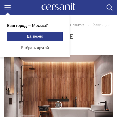
Москва
Главная
Продукты
Керамическая плитка
Коллекции
Ваш город — Москва?
КОЛЛЕКЦИЯ BALANCE
Да, верно
ЭКСКЛЮЗИВ
Выбрать другой