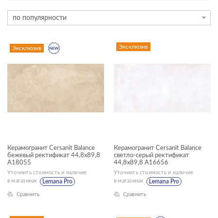
АССОРТИМЕНТ
по популярности
новинка
эксклюзив
Эксклюзив
Эксклюзив
ТИП ПЛИТКИ
керамогранит
ЦВЕТ
Керамогранит Cersanit Balance
Керамогранит Cersanit Balance
бежевый ректификат 44,8x89,8
светло-серый ректификат
ФОРМАТ ПЛИТКИ, СМ
A18055
44,8x89,8 A16656
Уточнить стоимость и наличие
Уточнить стоимость и наличие
45x90
в магазинах
в магазинах
Lemana Pro
Lemana Pro
Сравнить
Сравнить
ДИЗАЙН