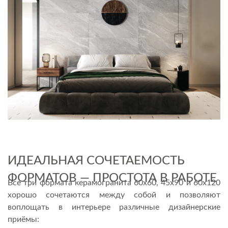
ИДЕАЛЬНАЯ СОЧЕТАЕМОСТЬ
ФОРМАТОВ — ПРОСТОТА В РАБОТЕ
Все три формата керамогранита 60х60, 45х90 и 60х120
хорошо сочетаются между собой и позволяют
воплощать в интерьере различные дизайнерские
приёмы: