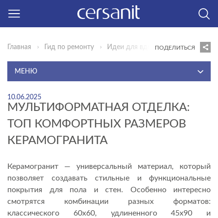
Главная
Гид по ремонту
Идеи для вдохновения
Мульти
ПОДЕЛИТЬСЯ
МЕНЮ
ИДЕИ ДЛЯ ВДОХНОВЕНИЯ
10.06.2025
МУЛЬТИФОРМАТНАЯ ОТДЕЛКА:
ИННОВАЦИИ КОМФОРТА
ТОП КОМФОРТНЫХ РАЗМЕРОВ
ГОТОВЫЕ РЕШЕНИЯ
КЕРАМОГРАНИТА
СОВЕТЫ ЭКСПЕРТА
ВИДЕОИНСТРУКЦИИ
Керамогранит — универсальный материал, который
позволяет создавать стильные и функциональные
КОНСТРУКТОР
покрытия для пола и стен. Особенно интересно
ВОПРОСЫ И ОТВЕТЫ
смотрятся комбинации разных форматов:
классического 60х60, удлиненного 45х90 и