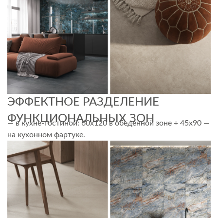
ЭФФЕКТНОЕ РАЗДЕЛЕНИЕ
ФУНКЦИОНАЛЬНЫХ ЗОН
— в кухне-гостиной: 60х120 в обеденной зоне + 45х90 —
на кухонном фартуке.