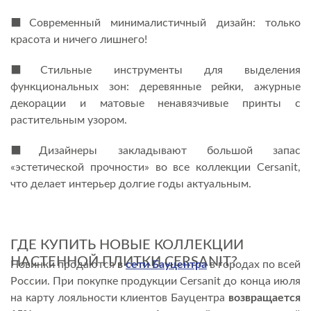
⬛️Современный минималистичный дизайн: только
красота и ничего лишнего!
⬛️Стильные инструменты для выделения
функциональных зон: деревянные рейки, ажурные
декорации и матовые ненавязчивые принты с
растительным узором.
⬛️Дизайнеры закладывают большой запас
«эстетической прочности» во все коллекции Cersanit,
что делает интерьер долгие годы актуальным.
ГДЕ КУПИТЬ НОВЫЕ КОЛЛЕКЦИИ
НАСТЕННОЙ ПЛИТКИ CERSANIT?
Новинки продаются
в
сети Бауцентра
в городах по всей
России. При покупке продукции Cersanit до конца июля
на карту лояльности клиентов Бауцентра
возвращается