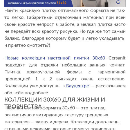
СЕРВИС И ГАРАНТИЯ
Найти красивую плитку оптимального формата не так-
то легко. Габаритный отделочный материал при всей
своей красоте непрост в работе, а мелкая плитка часто
не передаёт всю красоту рисунка. Но где же тот самый
баланс, благодаря которому будет и легко укладывать,
и приятно смотреть?!
Новые коллекции настенной плитки 30х60
Cersanit
подходят для отделки небольших ванных комнат.
Плитка прямоугольной формы с гармоничной
пропорцией 1 к 2 выглядит очень естественно.
Коллекции уже доступны в
Бауцентре
— рассказываем
обо всём подробнее.
КОЛЛЕКЦИИ 30Х60 ДЛЯ ЖИЗНИ И
ТВОРЧЕСТВА
Новинки Cersanit формата 30х60 — это плитка,
реалистично имитирующая текстуру трендовых
материалов — камня и дерева. Коллекции дополнены
стильными декорами, которые помогут зонировать