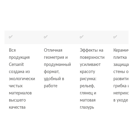
ПОЧЕМУ CERSANIT?
✅
✅
✅
✅
Вся
Отличная
Эффекты на
Керамиче
продукция
геометрия и
поверхности
плитка
Cersanit
продуманный
усиливают
защищает
создана из
формат,
красоту
стены от
экологически
удобный в
рисунка:
развития
чистых
работе
рельеф,
грибка и
материалов
глянец и
неприхот
высшего
матовая
в уходе
качества
глазурь