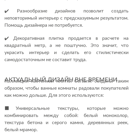
✔️ Разнообразие дизайнов позволит создать
неповторимый интерьер с предсказуемым результатом.
Помощь дизайнера не потребуется.
✔️ Декоративная плитка продается в расчете на
квадратный метр, а не поштучно. Это значит, что
украсить интерьер и сделать его стилистически
самодостаточным не составит труда.
АКТУАЛЬНЫЙ ДИЗАЙН ВНЕ ВРЕМЕНИ
Коллекции настенной плитки Cersanit созданы таким
образом, чтобы ванные комнаты радовали покупателей
как можно дольше. Для этого используются:
⬛️Универсальные текстуры, которые можно
комбинировать между собой: белый моноколор,
текстура бетона и серого камня, деревянных реек,
белый мрамор.