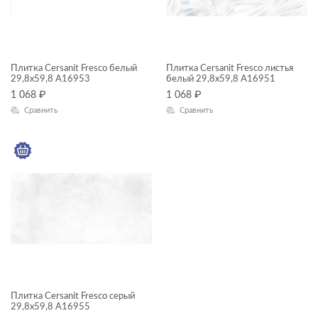
30x60
ДИЗАЙН
Плитка Cersanit Fresco белый
Плитка Cersanit Fresco листья
29,8x59,8 A16953
белый 29,8x59,8 A16951
1 068
₽
1 068
₽
КОЛЛЕКЦИЯ
Сравнить
Сравнить
Fresco
НАЗНАЧЕНИЕ
Стена
ПРИМЕНЕНИЕ
ФАКТУРА ПОВЕРХНОСТИ
Плитка Cersanit Fresco серый
ТИП ПОВЕРХНОСТИ
29,8x59,8 A16955