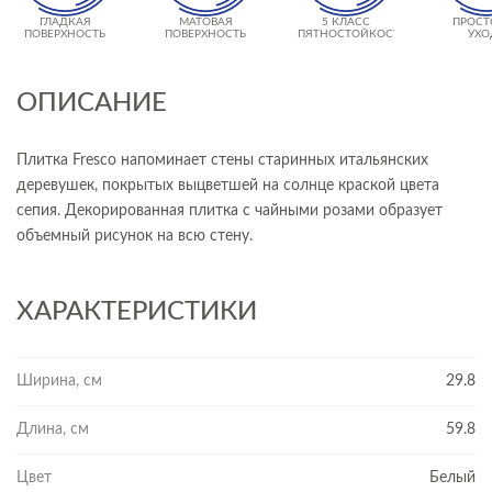
ГЛАДКАЯ
МАТОВАЯ
5 КЛАСС
ПРОСТ
ПОВЕРХНОСТЬ
ПОВЕРХНОСТЬ
ПЯТНОСТОЙКОСТИ
УХО
ОПИСАНИЕ
Плитка Fresco напоминает стены старинных итальянских
деревушек, покрытых выцветшей на солнце краской цвета
сепия. Декорированная плитка с чайными розами образует
объемный рисунок на всю стену.
ХАРАКТЕРИСТИКИ
Ширина, см
29.8
Длина, см
59.8
Цвет
Белый