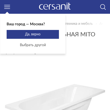
Москва
Главная
Продукты
Mito
Сантехника и мебель
Акрил
Ваш город — Москва?
ВАННА ПРЯМОУГОЛЬНАЯ MITO
Да, верно
GREEN 150X70
Выбрать другой
Артикул: WP-MITO_GREEN*150