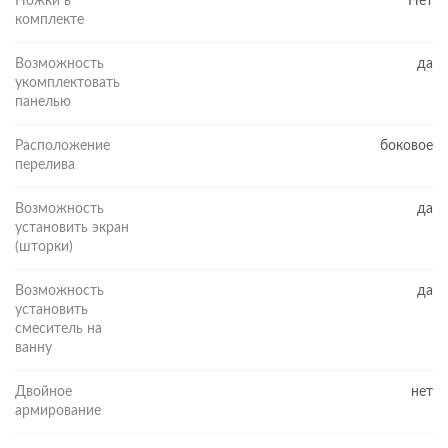
Ножки в
Нет
комплекте
Возможность
да
укомплектовать
панелью
Расположение
боковое
перелива
Возможность
да
установить экран
(шторки)
Возможность
да
установить
смеситель на
ванну
Двойное
нет
армирование