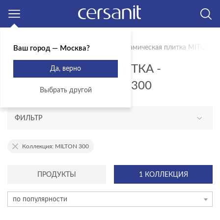
Москва
Главная
Продукты
Mito
Керамическая плитка MITO
Ваш город — Москва?
КЕРАМИЧЕСКАЯ ПЛИТКА -
Да, верно
КОЛЛЕКЦИЯ MILTON 300
Выбрать другой
ФИЛЬТР
ПОМЕЩЕНИЕ
Коллекция: MILTON 300
Ванная комната
ПРОДУКТЫ
1 КОЛЛЕКЦИЯ
Входные группы
Гостинная
по популярности
Террасы/балконы