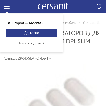
Москва
Главная
Продукты
Сантехника и мебель
Унитазы, биде,
Ваш город — Москва?
КОМПЛЕКТ АМОРТИЗАТОРОВ ДЛЯ
Да, верно
СИДЕНЬЯ И КРЫШКИ DPL SLIM
Выбрать другой
CITY
Артикул: ZP-SK-SEAT-DPL-s-1