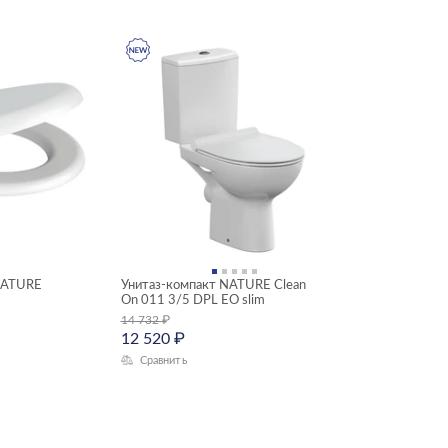
 NATURE
Унитаз-компакт NATURE Clean
On 011 3/5 DPL EO slim
14 732
₽
12 520
₽
Сравнить