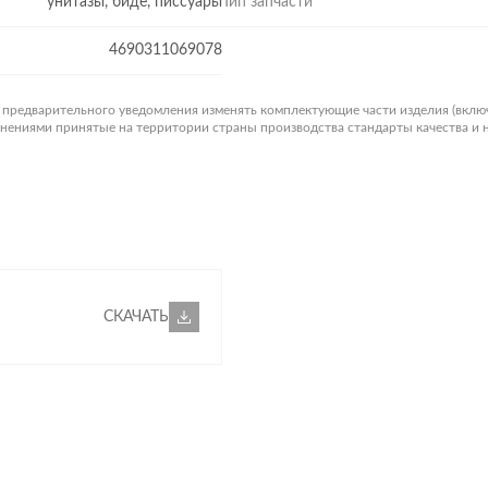
унитазы, биде, писсуары
Тип запчасти
4690311069078
з предварительного уведомления изменять комплектующие части изделия (вклю
менениями принятые на территории страны производства стандарты качества и
СКАЧАТЬ