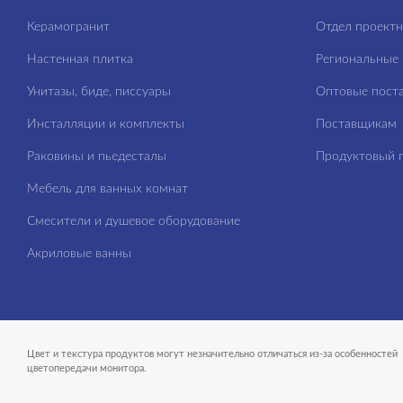
Керамогранит
Отдел проект
Настенная плитка
Региональные 
Унитазы, биде, писсуары
Оптовые пост
Инсталляции и комплекты
Поставщикам
Раковины и пьедесталы
Продуктовый п
Мебель для ванных комнат
Смесители и душевое оборудование
Акриловые ванны
Цвет и текстура продуктов могут незначительно отличаться из-за особенностей
цветопередачи монитора.