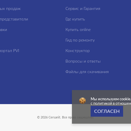
ных продаж
Сервис и Гарантия
представители
Где купить
авки
Купить online
Гид по ремонту
ортал PVI
Конструктор
Вопросы и ответы
Файлы для скачивания
Мы используем cookie
с политикой в отноше
СОГЛАСЕН
© 2026 Cersanit. Все права защищены.