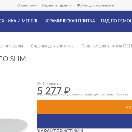
О компании
Сервис и гарантия
Файлы для скачивания
ЕХНИКА И МЕБЕЛЬ
КЕРАМИЧЕСКАЯ ПЛИТКА
ГИД ПО РЕМО
де, писсуары
Сиденья для унитазов
Сиденье для унитаза DELF
EO SLIM
Сравнить
5 277
₽
Рекомендованная розничная цена для региона: Москва
КУ
ХАРАКТЕРИСТИКИ