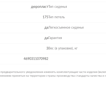
дюропласт
Тип сиденья
175
Тип петель
да
Легкосъемное сиденье
да
Гарантия
3
Вес (в упаковке), кг
4690311070982
з предварительного уведомления изменять комплектующие части изделия (вклю
менениями принятые на территории страны производства стандарты качества и