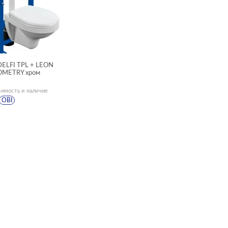
DELFI TPL + LEON
OMETRY хром
оимость и наличие
OBI