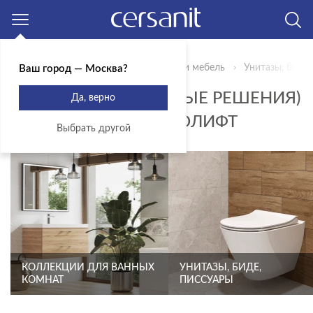
Москва
Главная
Продукты
Сантехника и мебель
Унитазы, биде,
Ваш город — Москва?
КОМПЛЕКТЫ (ГОТОВЫЕ РЕШЕНИЯ)
Да, верно
- ТИП ПЕТЕЛЬ МИКРОЛИФТ
Выбрать другой
КОЛЛЕКЦИИ ДЛЯ ВАННЫХ
УНИТАЗЫ, БИДЕ,
КОМНАТ
ПИССУАРЫ