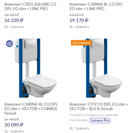
Комплект CREA SQUARE CO
CREA
Комплект CARINA XL CO DPL
DPL EO slim + LINK PRO
EO slim + LINK PRO
30 490
₽
23 374
₽
DELFI
26 220
₽
19 170
₽
AQUA
Сравнить
Сравнить
ЦЕНА, ₽
BRASKO
Эксклюзив
PARVA
—
VECTOR
ТИП ЧАШИ
ОСОБЕННОСТИ СИДЕНЬЯ
ЦВЕТ
Комплект CARINA XL CO DPL
Комплект CITY CO DPL EO slim +
EO slim + VECTOR + CORNER
VECTOR + BLICK белый
белый
Уточнить стоимость и наличие
24 492
₽
в магазинах
Lemana Pro
20 090
₽
ГАБАРИТЫ
Сравнить
Сравнить