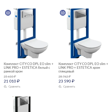
Ширина, см
—
Длина, см
—
Высота, см
—
Комплект CITY CO DPL EO slim +
Комплект CITY CO DPL EO slim +
Глубина, см
LINK PRO + ESTETICA белый с
LINK PRO + ESTETICA хром
рамкой хром
глянцевый​
—
25 610
₽
28 762
₽
21 010
₽
23 590
₽
Сравнить
Сравнить