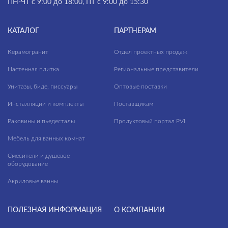
ПН-ЧТ с 9:00 до 18:00, ПТ с 9:00 до 15:30
КАТАЛОГ
ПАРТНЕРАМ
Керамогранит
Отдел проектных продаж
Настенная плитка
Региональные представители
Унитазы, биде, писсуары
Оптовые поставки
Инсталляции и комплекты
Поставщикам
Раковины и пьедесталы
Продуктовый портал PVI
Мебель для ванных комнат
Смесители и душевое
оборудование
Акриловые ванны
ПОЛЕЗНАЯ ИНФОРМАЦИЯ
О КОМПАНИИ